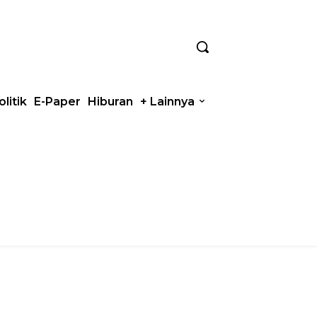
olitik
E-Paper
Hiburan
+ Lainnya