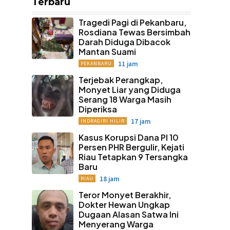
Terbaru
Tragedi Pagi di Pekanbaru,
Rosdiana Tewas Bersimbah
Darah Diduga Dibacok
Mantan Suami
11 jam
PEKANBARU
Terjebak Perangkap,
Monyet Liar yang Diduga
Serang 18 Warga Masih
Diperiksa
17 jam
INDRAGIRI HILIR
Kasus Korupsi Dana PI 10
Persen PHR Bergulir, Kejati
Riau Tetapkan 9 Tersangka
Baru
18 jam
RIAU
Teror Monyet Berakhir,
Dokter Hewan Ungkap
Dugaan Alasan Satwa Ini
Menyerang Warga