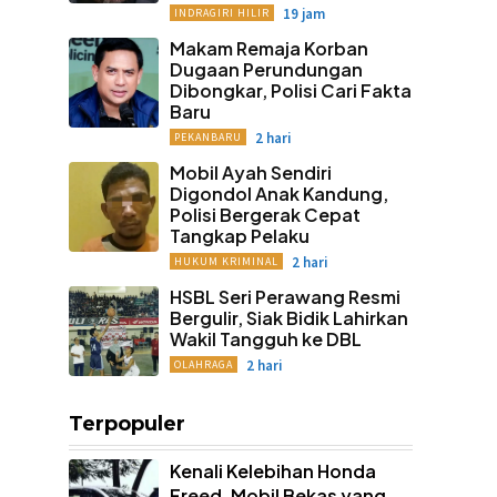
19 jam
INDRAGIRI HILIR
Makam Remaja Korban
Dugaan Perundungan
Dibongkar, Polisi Cari Fakta
Baru
2 hari
PEKANBARU
Mobil Ayah Sendiri
Digondol Anak Kandung,
Polisi Bergerak Cepat
Tangkap Pelaku
2 hari
HUKUM KRIMINAL
HSBL Seri Perawang Resmi
Bergulir, Siak Bidik Lahirkan
Wakil Tangguh ke DBL
2 hari
OLAHRAGA
Terpopuler
Kenali Kelebihan Honda
Freed, Mobil Bekas yang