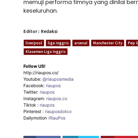
memuji performa timnya yang dinilai ber
keseluruhan.
Editor :
Redaksi
liverpool
liga inggris
arsenal
Manchester City
Pep G
Klasemen Liga Inggris
Follow US!
http://riaupos.co/
Youtube:
@riauposmedia
Facebook:
riaupos
Twitter:
riaupos
Instagram:
riaupos.co
Tiktok :
riaupos
Pinterest :
riauposdotco
Dailymotion :
RiauPos