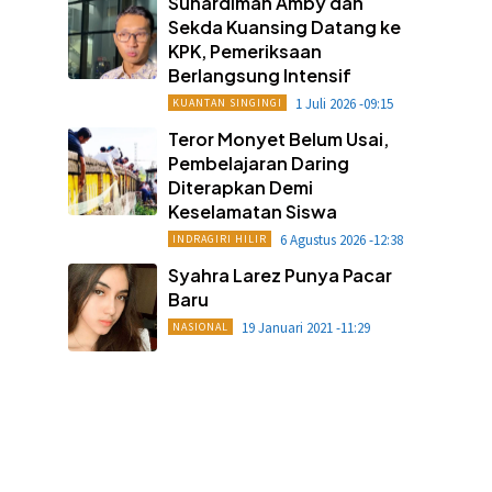
Suhardiman Amby dan
Sekda Kuansing Datang ke
KPK, Pemeriksaan
Berlangsung Intensif
1 Juli 2026 -09:15
KUANTAN SINGINGI
Teror Monyet Belum Usai,
Pembelajaran Daring
Diterapkan Demi
Keselamatan Siswa
6 Agustus 2026 -12:38
INDRAGIRI HILIR
Syahra Larez Punya Pacar
Baru
19 Januari 2021 -11:29
NASIONAL