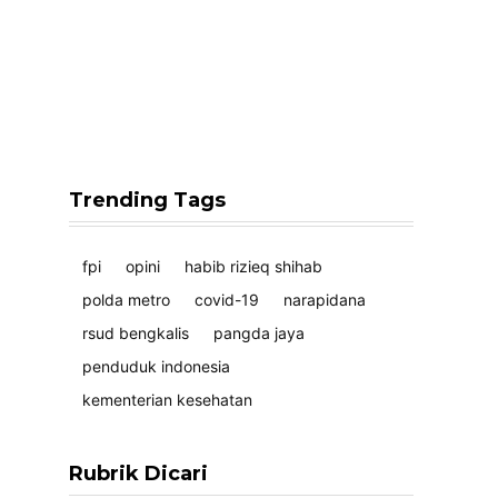
Trending Tags
fpi
opini
habib rizieq shihab
polda metro
covid-19
narapidana
rsud bengkalis
pangda jaya
penduduk indonesia
kementerian kesehatan
Rubrik Dicari