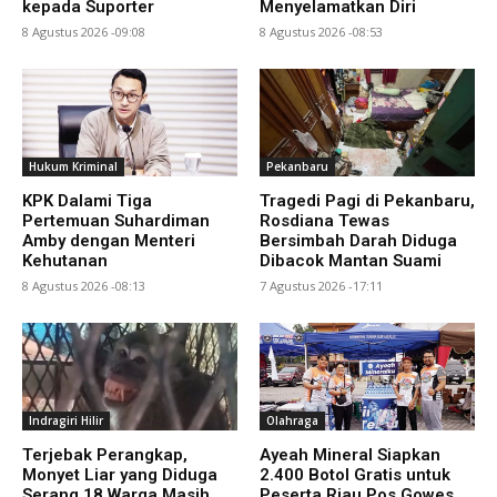
kepada Suporter
Menyelamatkan Diri
8 Agustus 2026 -09:08
8 Agustus 2026 -08:53
Hukum Kriminal
Pekanbaru
KPK Dalami Tiga
Tragedi Pagi di Pekanbaru,
Pertemuan Suhardiman
Rosdiana Tewas
Amby dengan Menteri
Bersimbah Darah Diduga
Kehutanan
Dibacok Mantan Suami
8 Agustus 2026 -08:13
7 Agustus 2026 -17:11
Indragiri Hilir
Olahraga
Terjebak Perangkap,
Ayeah Mineral Siapkan
Monyet Liar yang Diduga
2.400 Botol Gratis untuk
Serang 18 Warga Masih
Peserta Riau Pos Gowes