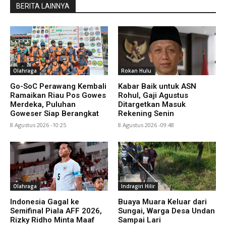
BERITA LAINNYA
Olahraga
Rokan Hulu
Go-SoC Perawang Kembali
Kabar Baik untuk ASN
Ramaikan Riau Pos Gowes
Rohul, Gaji Agustus
Merdeka, Puluhan
Ditargetkan Masuk
Goweser Siap Berangkat
Rekening Senin
8 Agustus 2026 -10:25
8 Agustus 2026 -09:48
Olahraga
Indragiri Hilir
Indonesia Gagal ke
Buaya Muara Keluar dari
Semifinal Piala AFF 2026,
Sungai, Warga Desa Undan
Rizky Ridho Minta Maaf
Sampai Lari