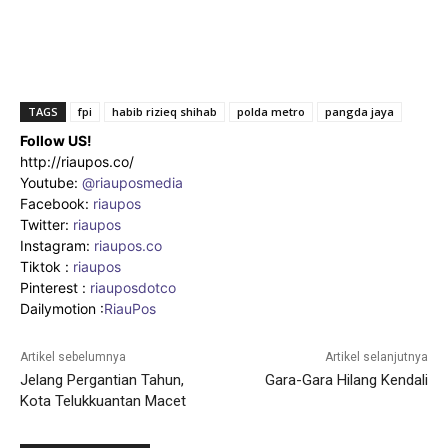
TAGS
fpi
habib rizieq shihab
polda metro
pangda jaya
Follow US!
http://riaupos.co/
Youtube:
@riauposmedia
Facebook:
riaupos
Twitter:
riaupos
Instagram:
riaupos.co
Tiktok :
riaupos
Pinterest :
riauposdotco
Dailymotion :
RiauPos
Artikel sebelumnya
Artikel selanjutnya
Jelang Pergantian Tahun,
Gara-Gara Hilang Kendali
Kota Telukkuantan Macet