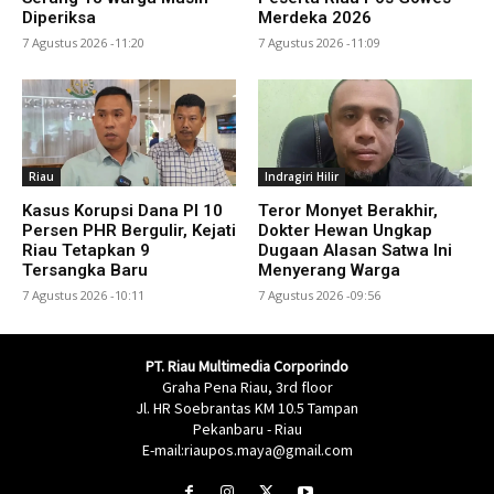
Diperiksa
Merdeka 2026
7 Agustus 2026 -11:20
7 Agustus 2026 -11:09
Riau
Indragiri Hilir
Kasus Korupsi Dana PI 10
Teror Monyet Berakhir,
Persen PHR Bergulir, Kejati
Dokter Hewan Ungkap
Riau Tetapkan 9
Dugaan Alasan Satwa Ini
Tersangka Baru
Menyerang Warga
7 Agustus 2026 -10:11
7 Agustus 2026 -09:56
PT. Riau Multimedia Corporindo
Graha Pena Riau, 3rd floor
Jl. HR Soebrantas KM 10.5 Tampan
Pekanbaru - Riau
E-mail:riaupos.maya@gmail.com