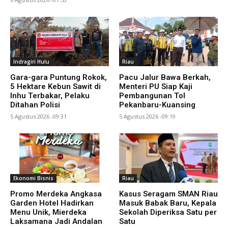
Indragiri Hulu
Riau
Gara-gara Puntung Rokok,
Pacu Jalur Bawa Berkah,
5 Hektare Kebun Sawit di
Menteri PU Siap Kaji
Inhu Terbakar, Pelaku
Pembangunan Tol
Ditahan Polisi
Pekanbaru-Kuansing
5 Agustus 2026 -09:31
5 Agustus 2026 -09:19
Ekonomi Bisnis
Riau
Promo Merdeka Angkasa
Kasus Seragam SMAN Riau
Garden Hotel Hadirkan
Masuk Babak Baru, Kepala
Menu Unik, Mierdeka
Sekolah Diperiksa Satu per
Laksamana Jadi Andalan
Satu