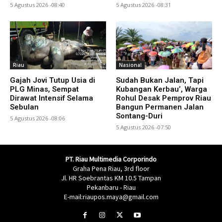
5 Agustus 2026 -08:40
5 Agustus 2026 -08:31
Riau
Nasional
Gajah Jovi Tutup Usia di
Sudah Bukan Jalan, Tapi
PLG Minas, Sempat
Kubangan Kerbau’, Warga
Dirawat Intensif Selama
Rohul Desak Pemprov Riau
Sebulan
Bangun Permanen Jalan
Sontang-Duri
5 Agustus 2026 -08:06
5 Agustus 2026 -07:50
PT. Riau Multimedia Corporindo
Graha Pena Riau, 3rd floor
Jl. HR Soebrantas KM 10.5 Tampan
Pekanbaru - Riau
E-mail:riaupos.maya@gmail.com