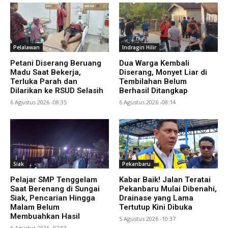
Pelalawan
Indragiri Hilir
Petani Diserang Beruang
Dua Warga Kembali
Madu Saat Bekerja,
Diserang, Monyet Liar di
Terluka Parah dan
Tembilahan Belum
Dilarikan ke RSUD Selasih
Berhasil Ditangkap
6 Agustus 2026 -08:35
6 Agustus 2026 -08:14
Siak
Pekanbaru
Pelajar SMP Tenggelam
Kabar Baik! Jalan Teratai
Saat Berenang di Sungai
Pekanbaru Mulai Dibenahi,
Siak, Pencarian Hingga
Drainase yang Lama
Malam Belum
Tertutup Kini Dibuka
Membuahkan Hasil
5 Agustus 2026 -10:37
6 Agustus 2026 -07:53