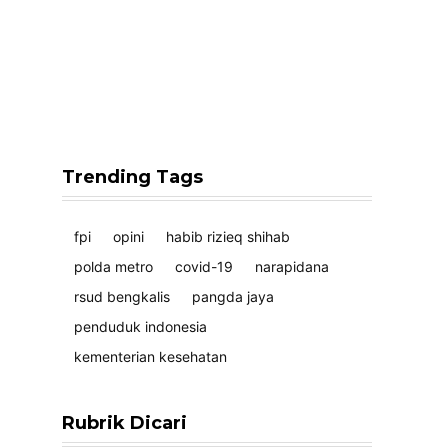
Trending Tags
fpi
opini
habib rizieq shihab
polda metro
covid-19
narapidana
rsud bengkalis
pangda jaya
penduduk indonesia
kementerian kesehatan
Rubrik Dicari