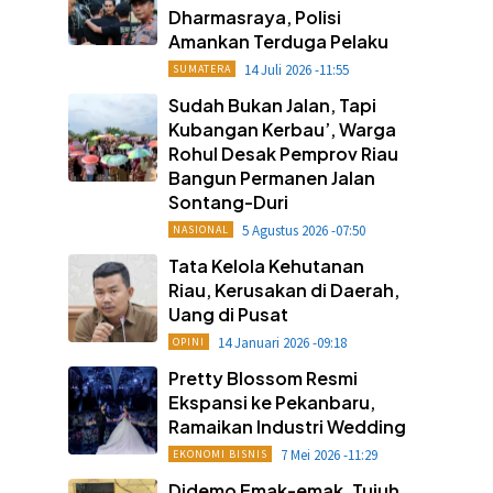
Dharmasraya, Polisi
Amankan Terduga Pelaku
14 Juli 2026 -11:55
SUMATERA
Sudah Bukan Jalan, Tapi
Kubangan Kerbau’, Warga
Rohul Desak Pemprov Riau
Bangun Permanen Jalan
Sontang-Duri
5 Agustus 2026 -07:50
NASIONAL
Tata Kelola Kehutanan
Riau, Kerusakan di Daerah,
Uang di Pusat
14 Januari 2026 -09:18
OPINI
Pretty Blossom Resmi
Ekspansi ke Pekanbaru,
Ramaikan Industri Wedding
7 Mei 2026 -11:29
EKONOMI BISNIS
Didemo Emak-emak, Tujuh