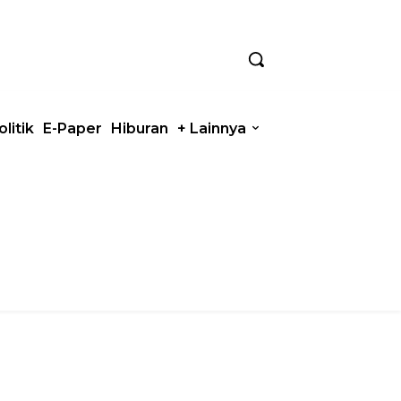
olitik
E-Paper
Hiburan
+ Lainnya