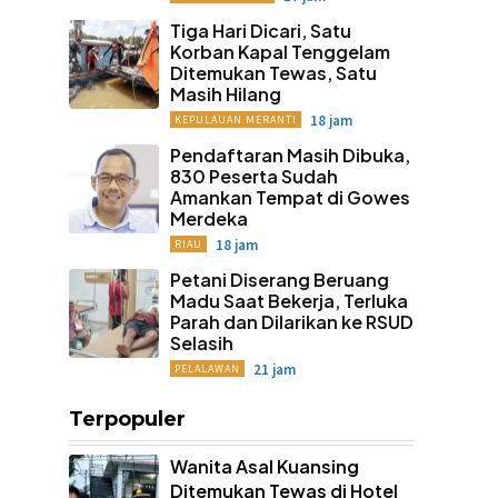
Tiga Hari Dicari, Satu
Korban Kapal Tenggelam
Ditemukan Tewas, Satu
Masih Hilang
18 jam
KEPULAUAN MERANTI
Pendaftaran Masih Dibuka,
830 Peserta Sudah
Amankan Tempat di Gowes
Merdeka
18 jam
RIAU
Petani Diserang Beruang
Madu Saat Bekerja, Terluka
Parah dan Dilarikan ke RSUD
Selasih
21 jam
PELALAWAN
Terpopuler
Wanita Asal Kuansing
Ditemukan Tewas di Hotel