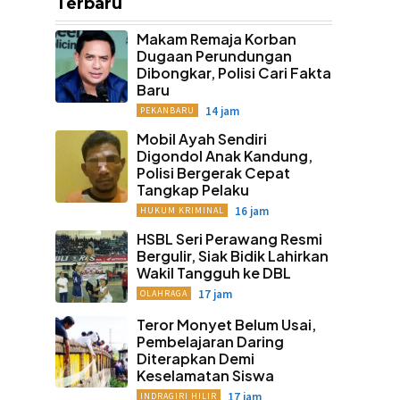
Terbaru
Makam Remaja Korban
Dugaan Perundungan
Dibongkar, Polisi Cari Fakta
Baru
14 jam
PEKANBARU
Mobil Ayah Sendiri
Digondol Anak Kandung,
Polisi Bergerak Cepat
Tangkap Pelaku
16 jam
HUKUM KRIMINAL
HSBL Seri Perawang Resmi
Bergulir, Siak Bidik Lahirkan
Wakil Tangguh ke DBL
17 jam
OLAHRAGA
Teror Monyet Belum Usai,
Pembelajaran Daring
Diterapkan Demi
Keselamatan Siswa
17 jam
INDRAGIRI HILIR