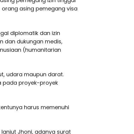
asing pemegang izin tinggal
n, orang asing pemegang visa
gal diplomatik dan izin
uan dan dukungan medis,
anusiaan (humanitarian
ut, udara maupun darat.
ja pada proyek-proyek
t tentunya harus memenuhi
 lanjut Jhoni, adanya surat