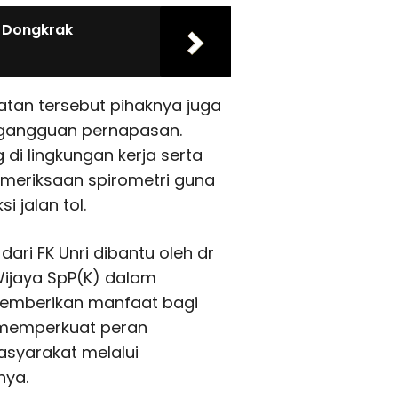
V Dongkrak
atan tersebut pihaknya juga
 gangguan pernapasan.
di lingkungan kerja serta
pemeriksaan spirometri guna
i jalan tol.
ari FK Unri dibantu oleh dr
 Wijaya SpP(K) dalam
memberikan manfaat bagi
a memperkuat peran
syarakat melalui
nya.