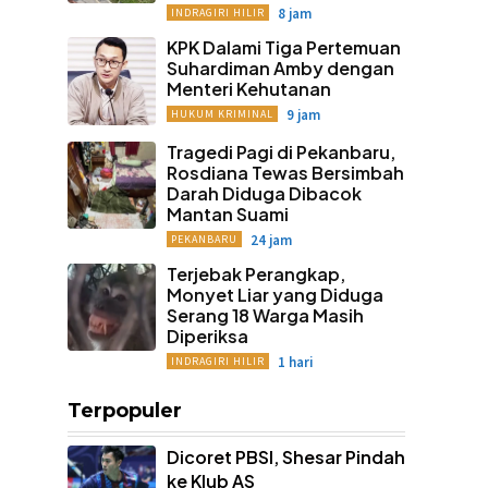
8 jam
INDRAGIRI HILIR
KPK Dalami Tiga Pertemuan
Suhardiman Amby dengan
Menteri Kehutanan
9 jam
HUKUM KRIMINAL
Tragedi Pagi di Pekanbaru,
Rosdiana Tewas Bersimbah
Darah Diduga Dibacok
Mantan Suami
24 jam
PEKANBARU
Terjebak Perangkap,
Monyet Liar yang Diduga
Serang 18 Warga Masih
Diperiksa
1 hari
INDRAGIRI HILIR
Terpopuler
Dicoret PBSI, Shesar Pindah
ke Klub AS