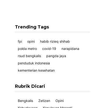
Trending Tags
fpi
opini
habib rizieq shihab
polda metro
covid-19
narapidana
rsud bengkalis
pangda jaya
penduduk indonesia
kementerian kesehatan
Rubrik Dicari
Bengkalis
Zetizen
Opini
Kebudayaan
Kepulauan Meranti