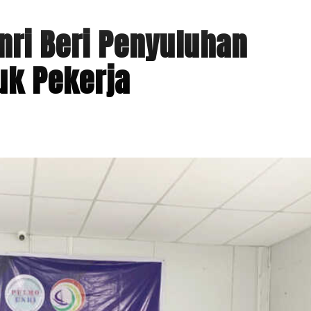
nri Beri Penyuluhan
uk Pekerja