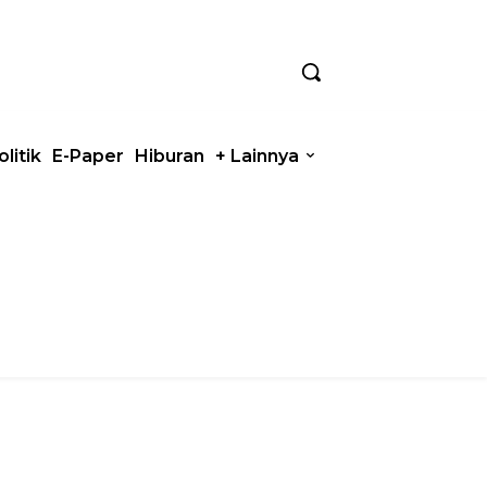
olitik
E-Paper
Hiburan
+ Lainnya