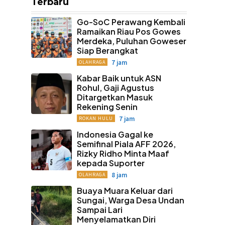
Terbaru
Go-SoC Perawang Kembali
Ramaikan Riau Pos Gowes
Merdeka, Puluhan Goweser
Siap Berangkat
7 jam
OLAHRAGA
Kabar Baik untuk ASN
Rohul, Gaji Agustus
Ditargetkan Masuk
Rekening Senin
7 jam
ROKAN HULU
Indonesia Gagal ke
Semifinal Piala AFF 2026,
Rizky Ridho Minta Maaf
kepada Suporter
8 jam
OLAHRAGA
Buaya Muara Keluar dari
Sungai, Warga Desa Undan
Sampai Lari
Menyelamatkan Diri