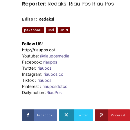
Reporter:
Redaksi Riau Pos Riau Pos
Editor :
Redaksi
pekanbaru
unri
BPJN
Follow US!
http://riaupos.co/
Youtube:
@riauposmedia
Facebook:
riaupos
Twitter:
riaupos
Instagram:
riaupos.co
Tiktok :
riaupos
Pinterest :
riauposdotco
Dailymotion :
RiauPos
Facebook
Twitter
Pinterest