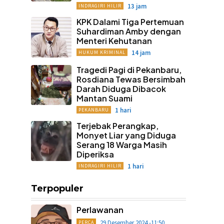
13 jam
INDRAGIRI HILIR
KPK Dalami Tiga Pertemuan
Suhardiman Amby dengan
Menteri Kehutanan
14 jam
HUKUM KRIMINAL
Tragedi Pagi di Pekanbaru,
Rosdiana Tewas Bersimbah
Darah Diduga Dibacok
Mantan Suami
1 hari
PEKANBARU
Terjebak Perangkap,
Monyet Liar yang Diduga
Serang 18 Warga Masih
Diperiksa
1 hari
INDRAGIRI HILIR
Terpopuler
Perlawanan
29 Desember 2024 -11:50
PERCA