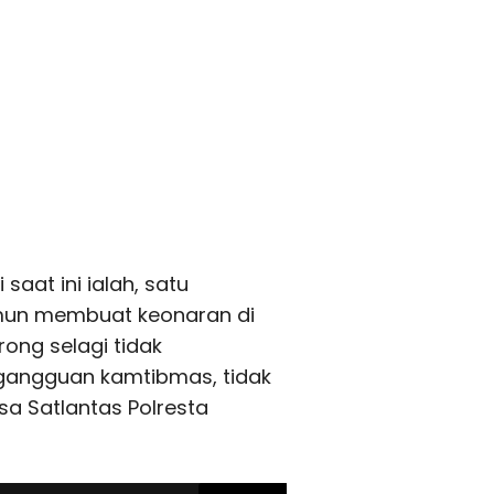
aat ini ialah, satu
amun membuat keonaran di
rong selagi tidak
angguan kamtibmas, tidak
sa Satlantas Polresta