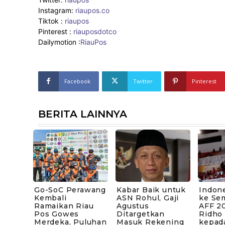
Instagram:
riaupos.co
Tiktok :
riaupos
Pinterest :
riauposdotco
Dailymotion :
RiauPos
Facebook
Twitter
Pinterest
BERITA LAINNYA
Go-SoC Perawang
Kabar Baik untuk
Indone
Kembali
ASN Rohul, Gaji
ke Sem
Ramaikan Riau
Agustus
AFF 20
Pos Gowes
Ditargetkan
Ridho
Merdeka, Puluhan
Masuk Rekening
kepad