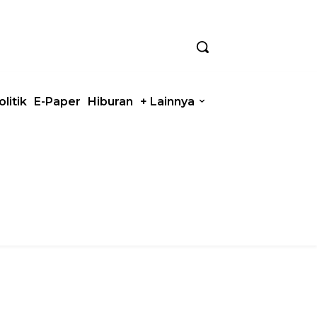
olitik
E-Paper
Hiburan
+ Lainnya