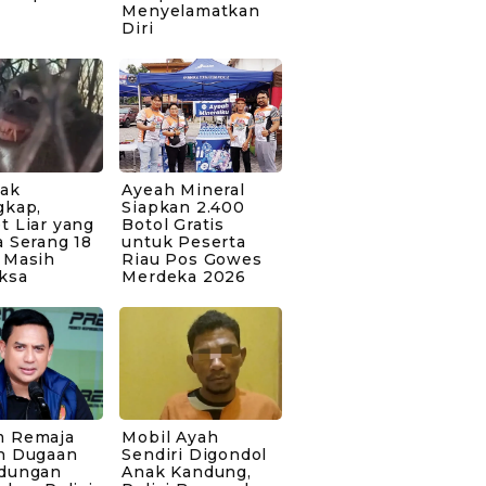
Menyelamatkan
Diri
bak
Ayeah Mineral
gkap,
Siapkan 2.400
t Liar yang
Botol Gratis
 Serang 18
untuk Peserta
 Masih
Riau Pos Gowes
ksa
Merdeka 2026
 Remaja
Mobil Ayah
n Dugaan
Sendiri Digondol
dungan
Anak Kandung,