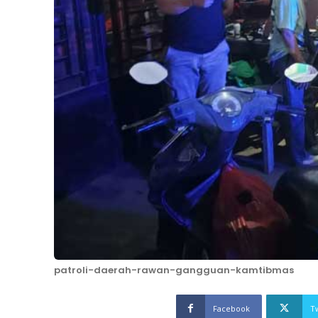
patroli-daerah-rawan-gangguan-kamtibmas
Facebook
T