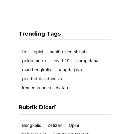
Trending Tags
fpi
opini
habib rizieq shihab
polda metro
covid-19
narapidana
rsud bengkalis
pangda jaya
penduduk indonesia
kementerian kesehatan
Rubrik Dicari
Bengkalis
Zetizen
Opini