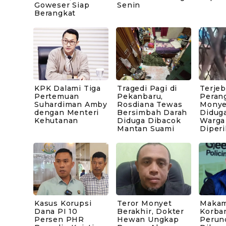
Goweser Siap
Senin
Berangkat
KPK Dalami Tiga
Tragedi Pagi di
Terje
Pertemuan
Pekanbaru,
Peran
Suhardiman Amby
Rosdiana Tewas
Monye
dengan Menteri
Bersimbah Darah
Diduga
Kehutanan
Diduga Dibacok
Warga
Mantan Suami
Diperi
Kasus Korupsi
Teror Monyet
Makam
Dana PI 10
Berakhir, Dokter
Korba
Persen PHR
Hewan Ungkap
Perun