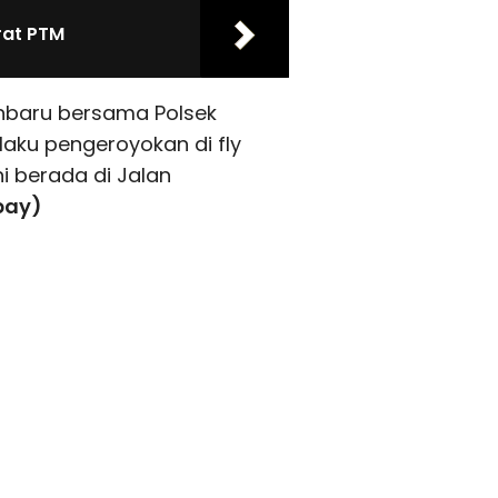
rat PTM
anbaru bersama Polsek
ku pengeroyokan di fly
i berada di Jalan
bay)