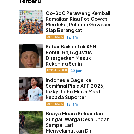
Terbaru
Go-SoC Perawang Kembali
Ramaikan Riau Pos Gowes
Merdeka, Puluhan Goweser
Siap Berangkat
12 jam
OLAHRAGA
Kabar Baik untuk ASN
Rohul, Gaji Agustus
Ditargetkan Masuk
Rekening Senin
12 jam
ROKAN HULU
Indonesia Gagal ke
Semifinal Piala AFF 2026,
Rizky Ridho Minta Maaf
kepada Suporter
13 jam
OLAHRAGA
Buaya Muara Keluar dari
Sungai, Warga Desa Undan
Sampai Lari
Menyelamatkan Diri