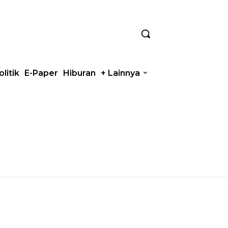
olitik
E-Paper
Hiburan
+ Lainnya