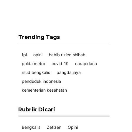
Trending Tags
fpi
opini
habib rizieq shihab
polda metro
covid-19
narapidana
rsud bengkalis
pangda jaya
penduduk indonesia
kementerian kesehatan
Rubrik Dicari
Bengkalis
Zetizen
Opini