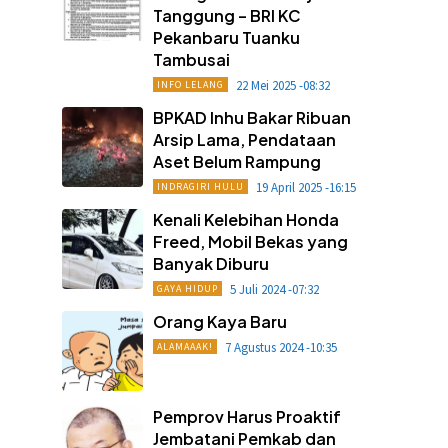
Tanggung – BRI KC
Pekanbaru Tuanku
Tambusai
22 Mei 2025 -08:32
INFO LELANG
BPKAD Inhu Bakar Ribuan
Arsip Lama, Pendataan
Aset Belum Rampung
19 April 2025 -16:15
INDRAGIRI HULU
Kenali Kelebihan Honda
Freed, Mobil Bekas yang
Banyak Diburu
5 Juli 2024 -07:32
GAYA HIDUP
Orang Kaya Baru
7 Agustus 2024 -10:35
ALAMAAAK!
Pemprov Harus Proaktif
Jembatani Pemkab dan