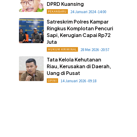
DPRD Kuansing
24 Januari 2024 -14:00
PEKANBARU
Satreskrim Polres Kampar
Ringkus Komplotan Pencuri
Sapi, Kerugian Capai Rp72
Juta
28 Mei 2026 -20:57
HUKUM KRIMINAL
Tata Kelola Kehutanan
Riau, Kerusakan di Daerah,
Uang di Pusat
14 Januari 2026 -09:18
OPINI