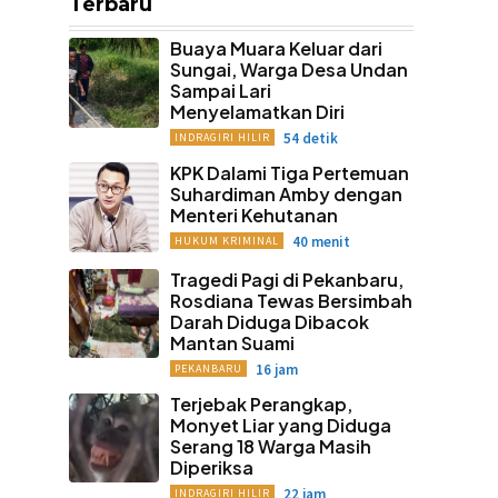
Terbaru
Buaya Muara Keluar dari
Sungai, Warga Desa Undan
Sampai Lari
Menyelamatkan Diri
54 detik
INDRAGIRI HILIR
KPK Dalami Tiga Pertemuan
Suhardiman Amby dengan
Menteri Kehutanan
40 menit
HUKUM KRIMINAL
Tragedi Pagi di Pekanbaru,
Rosdiana Tewas Bersimbah
Darah Diduga Dibacok
Mantan Suami
16 jam
PEKANBARU
Terjebak Perangkap,
Monyet Liar yang Diduga
Serang 18 Warga Masih
Diperiksa
22 jam
INDRAGIRI HILIR