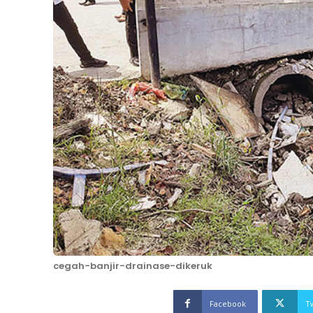
cegah-banjir-drainase-dikeruk
Facebook
T