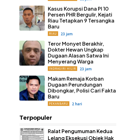
Kasus Korupsi Dana PI 10
Persen PHR Bergulir, Kejati
Riau Tetapkan 9 Tersangka
Baru
23 jam
RIAU
Teror Monyet Berakhir,
Dokter Hewan Ungkap
Dugaan Alasan Satwa Ini
Menyerang Warga
23 jam
INDRAGIRI HILIR
Makam Remaja Korban
Dugaan Perundungan
Dibongkar, Polisi Cari Fakta
Baru
2 hari
PEKANBARU
Terpopuler
Ralat Pengumuman Kedua
Lelang Eksekusi Objek Hak