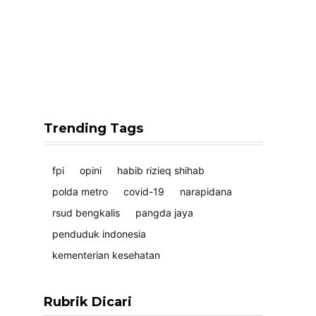
Trending Tags
fpi
opini
habib rizieq shihab
polda metro
covid-19
narapidana
rsud bengkalis
pangda jaya
penduduk indonesia
kementerian kesehatan
Rubrik Dicari