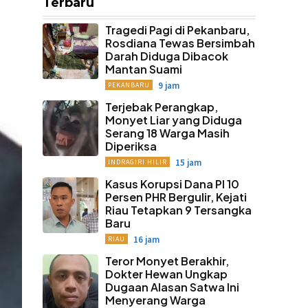
Terbaru
Tragedi Pagi di Pekanbaru,
Rosdiana Tewas Bersimbah
Darah Diduga Dibacok
Mantan Suami
9 jam
PEKANBARU
Terjebak Perangkap,
Monyet Liar yang Diduga
Serang 18 Warga Masih
Diperiksa
15 jam
INDRAGIRI HILIR
Kasus Korupsi Dana PI 10
Persen PHR Bergulir, Kejati
Riau Tetapkan 9 Tersangka
Baru
16 jam
RIAU
Teror Monyet Berakhir,
Dokter Hewan Ungkap
Dugaan Alasan Satwa Ini
Menyerang Warga