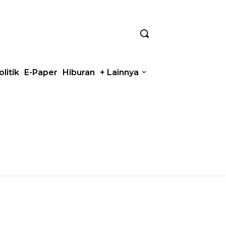
olitik
E-Paper
Hiburan
+ Lainnya