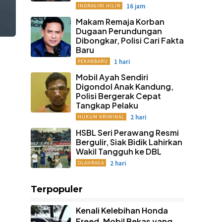
16 jam
INDRAGIRI HILIR
Makam Remaja Korban
Dugaan Perundungan
Dibongkar, Polisi Cari Fakta
Baru
1 hari
PEKANBARU
Mobil Ayah Sendiri
Digondol Anak Kandung,
Polisi Bergerak Cepat
Tangkap Pelaku
2 hari
HUKUM KRIMINAL
HSBL Seri Perawang Resmi
Bergulir, Siak Bidik Lahirkan
Wakil Tangguh ke DBL
2 hari
OLAHRAGA
Terpopuler
Kenali Kelebihan Honda
Freed, Mobil Bekas yang