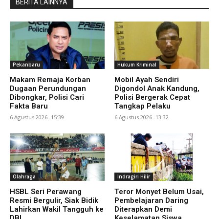
BERITA LAINNYA
Pekanbaru
Hukum Kriminal
Makam Remaja Korban
Mobil Ayah Sendiri
Dugaan Perundungan
Digondol Anak Kandung,
Dibongkar, Polisi Cari
Polisi Bergerak Cepat
Fakta Baru
Tangkap Pelaku
6 Agustus 2026 -15:39
6 Agustus 2026 -13:32
Olahraga
Indragiri Hilir
HSBL Seri Perawang
Teror Monyet Belum Usai,
Resmi Bergulir, Siak Bidik
Pembelajaran Daring
Lahirkan Wakil Tangguh ke
Diterapkan Demi
DBL
Keselamatan Siswa