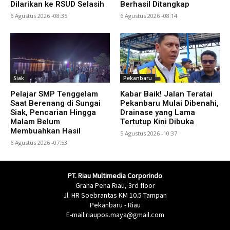
Dilarikan ke RSUD Selasih
Berhasil Ditangkap
6 Agustus 2026 -08:35
6 Agustus 2026 -08:14
Siak
Pekanbaru
Pelajar SMP Tenggelam
Kabar Baik! Jalan Teratai
Saat Berenang di Sungai
Pekanbaru Mulai Dibenahi,
Siak, Pencarian Hingga
Drainase yang Lama
Malam Belum
Tertutup Kini Dibuka
Membuahkan Hasil
5 Agustus 2026 -10:37
6 Agustus 2026 -07:53
PT. Riau Multimedia Corporindo
Graha Pena Riau, 3rd floor
Jl. HR Soebrantas KM 10.5 Tampan
Pekanbaru - Riau
E-mail:riaupos.maya@gmail.com