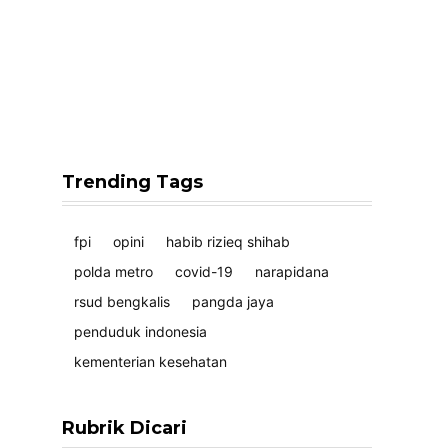
Trending Tags
fpi
opini
habib rizieq shihab
polda metro
covid-19
narapidana
rsud bengkalis
pangda jaya
penduduk indonesia
kementerian kesehatan
Rubrik Dicari