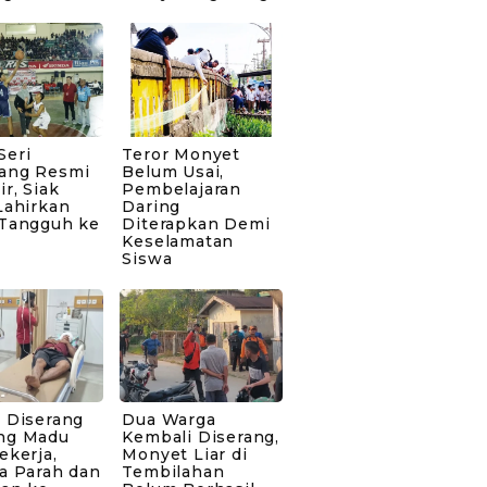
Seri
Teror Monyet
ang Resmi
Belum Usai,
ir, Siak
Pembelajaran
Lahirkan
Daring
 Tangguh ke
Diterapkan Demi
Keselamatan
Siswa
 Diserang
Dua Warga
ng Madu
Kembali Diserang,
ekerja,
Monyet Liar di
a Parah dan
Tembilahan