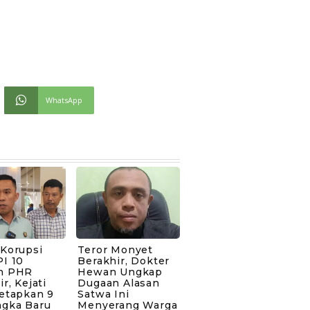
WhatsApp
 Korupsi
Teror Monyet
I 10
Berakhir, Dokter
n PHR
Hewan Ungkap
ir, Kejati
Dugaan Alasan
Tetapkan 9
Satwa Ini
ngka Baru
Menyerang Warga