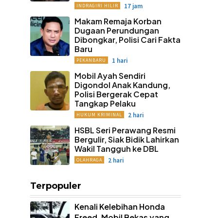
17 jam
INDRAGIRI HILIR
Makam Remaja Korban
Dugaan Perundungan
Dibongkar, Polisi Cari Fakta
Baru
1 hari
PEKANBARU
Mobil Ayah Sendiri
Digondol Anak Kandung,
Polisi Bergerak Cepat
Tangkap Pelaku
2 hari
HUKUM KRIMINAL
HSBL Seri Perawang Resmi
Bergulir, Siak Bidik Lahirkan
Wakil Tangguh ke DBL
2 hari
OLAHRAGA
Terpopuler
Kenali Kelebihan Honda
Freed, Mobil Bekas yang