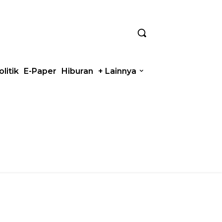
olitik
E-Paper
Hiburan
+ Lainnya