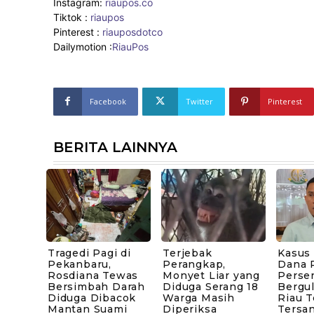
Instagram:
riaupos.co
Tiktok :
riaupos
Pinterest :
riauposdotco
Dailymotion :
RiauPos
Facebook
Twitter
Pinterest
BERITA LAINNYA
Tragedi Pagi di
Terjebak
Kasus
Pekanbaru,
Perangkap,
Dana P
Rosdiana Tewas
Monyet Liar yang
Perse
Bersimbah Darah
Diduga Serang 18
Bergul
Diduga Dibacok
Warga Masih
Riau 
Mantan Suami
Diperiksa
Tersa