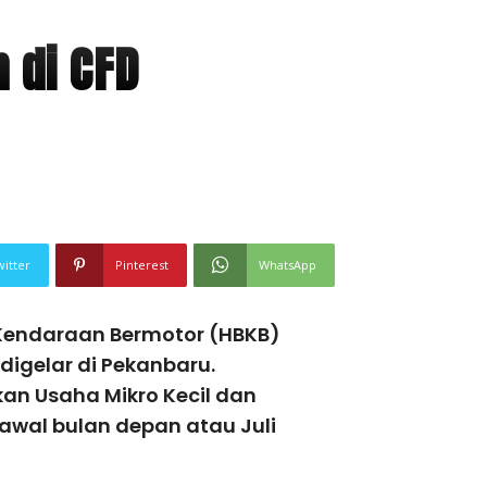
 di CFD
witter
Pinterest
WhatsApp
Kendaraan Bermotor (HBKB)
digelar di Pekanbaru.
an Usaha Mikro Kecil dan
wal bulan depan atau Juli