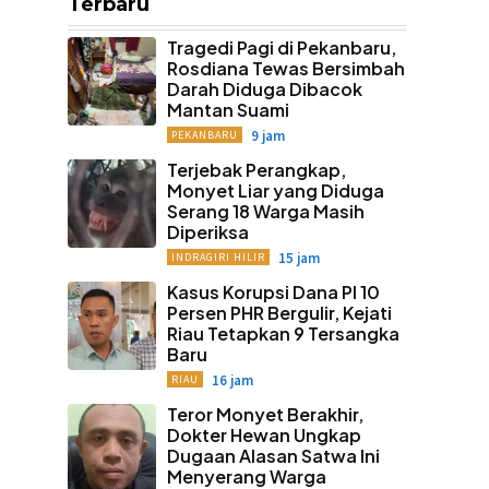
Terbaru
Tragedi Pagi di Pekanbaru,
Rosdiana Tewas Bersimbah
Darah Diduga Dibacok
Mantan Suami
9 jam
PEKANBARU
Terjebak Perangkap,
Monyet Liar yang Diduga
Serang 18 Warga Masih
Diperiksa
15 jam
INDRAGIRI HILIR
Kasus Korupsi Dana PI 10
Persen PHR Bergulir, Kejati
Riau Tetapkan 9 Tersangka
Baru
16 jam
RIAU
Teror Monyet Berakhir,
Dokter Hewan Ungkap
Dugaan Alasan Satwa Ini
Menyerang Warga