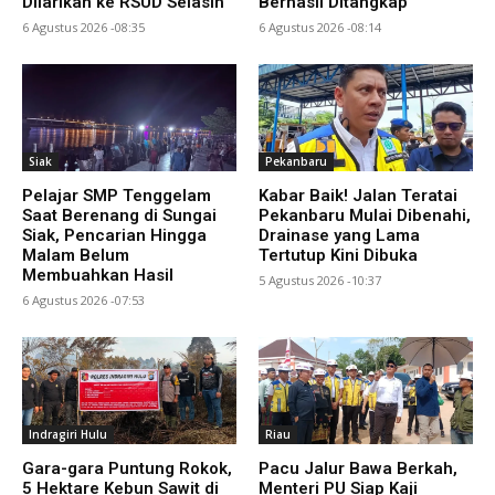
Dilarikan ke RSUD Selasih
Berhasil Ditangkap
6 Agustus 2026 -08:35
6 Agustus 2026 -08:14
Siak
Pekanbaru
Pelajar SMP Tenggelam
Kabar Baik! Jalan Teratai
Saat Berenang di Sungai
Pekanbaru Mulai Dibenahi,
Siak, Pencarian Hingga
Drainase yang Lama
Malam Belum
Tertutup Kini Dibuka
Membuahkan Hasil
5 Agustus 2026 -10:37
6 Agustus 2026 -07:53
Indragiri Hulu
Riau
Gara-gara Puntung Rokok,
Pacu Jalur Bawa Berkah,
5 Hektare Kebun Sawit di
Menteri PU Siap Kaji