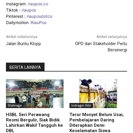
Instagram:
riaupos.co
Tiktok :
riaupos
Pinterest :
riauposdotco
Dailymotion :
RiauPos
Artikel sebelumnya
Artikel selanjutnya
Jalan Buntu Klopp
OPD dan Stakeholder Perlu
Bersinergi
BERITA LAINNYA
Olahraga
Indragiri Hilir
HSBL Seri Perawang
Teror Monyet Belum Usai,
Resmi Bergulir, Siak Bidik
Pembelajaran Daring
Lahirkan Wakil Tangguh ke
Diterapkan Demi
DBL
Keselamatan Siswa