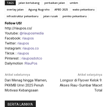
TAGS
jalan berlubang
perbaikan jalan
umkm
overlay jalan
Agung Nugroho
APBD 2025
wako pekanbaru
infrastruktur pekanbaru
jalan rusak
pemko pekanbaru
Follow US!
http://riaupos.co/
Youtube:
@riauposmedia
Facebook:
riaupos
Twitter:
riaupos
Instagram:
riaupos.co
Tiktok :
riaupos
Pinterest :
riauposdotco
Dailymotion :
RiauPos
Artikel sebelumnya
Artikel selanjutnya
Dari Menag hingga Wamen,
Longsor di Flyover Kelok 9:
PKKMB Umri 2025 Penuh
Akses Riau–Sumbar Macet
Motivasi Kebangsaan
Total
BERITA LAINNYA