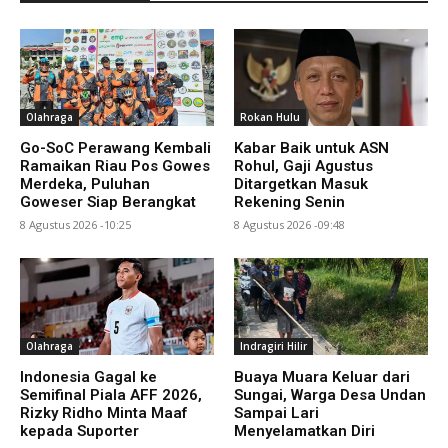
Olahraga
Rokan Hulu
Go-SoC Perawang Kembali
Kabar Baik untuk ASN
Ramaikan Riau Pos Gowes
Rohul, Gaji Agustus
Merdeka, Puluhan
Ditargetkan Masuk
Goweser Siap Berangkat
Rekening Senin
8 Agustus 2026 -10:25
8 Agustus 2026 -09:48
Olahraga
Indragiri Hilir
Indonesia Gagal ke
Buaya Muara Keluar dari
Semifinal Piala AFF 2026,
Sungai, Warga Desa Undan
Rizky Ridho Minta Maaf
Sampai Lari
kepada Suporter
Menyelamatkan Diri