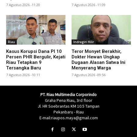
7 Agustus 2026 -11:20
7 Agustus 2026 -11:09
Riau
Indragiri Hilir
Kasus Korupsi Dana PI 10
Teror Monyet Berakhir,
Persen PHR Bergulir, Kejati
Dokter Hewan Ungkap
Riau Tetapkan 9
Dugaan Alasan Satwa Ini
Tersangka Baru
Menyerang Warga
7 Agustus 2026 -10:11
7 Agustus 2026 -09:56
PT. Riau Multimedia Corporindo
Graha Pena Riau, 3rd floor
Jl. HR Soebrantas KM 10.5 Tampan
Pekanbaru - Riau
E-mail:riaupos.maya@gmail.com