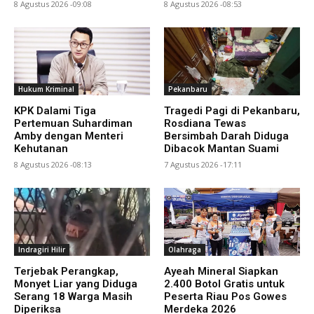
8 Agustus 2026 -09:08
8 Agustus 2026 -08:53
Hukum Kriminal
Pekanbaru
KPK Dalami Tiga
Tragedi Pagi di Pekanbaru,
Pertemuan Suhardiman
Rosdiana Tewas
Amby dengan Menteri
Bersimbah Darah Diduga
Kehutanan
Dibacok Mantan Suami
8 Agustus 2026 -08:13
7 Agustus 2026 -17:11
Indragiri Hilir
Olahraga
Terjebak Perangkap,
Ayeah Mineral Siapkan
Monyet Liar yang Diduga
2.400 Botol Gratis untuk
Serang 18 Warga Masih
Peserta Riau Pos Gowes
Diperiksa
Merdeka 2026