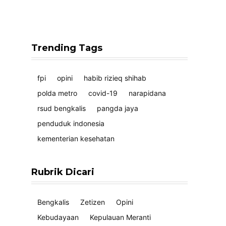
Trending Tags
fpi
opini
habib rizieq shihab
polda metro
covid-19
narapidana
rsud bengkalis
pangda jaya
penduduk indonesia
kementerian kesehatan
Rubrik Dicari
Bengkalis
Zetizen
Opini
Kebudayaan
Kepulauan Meranti