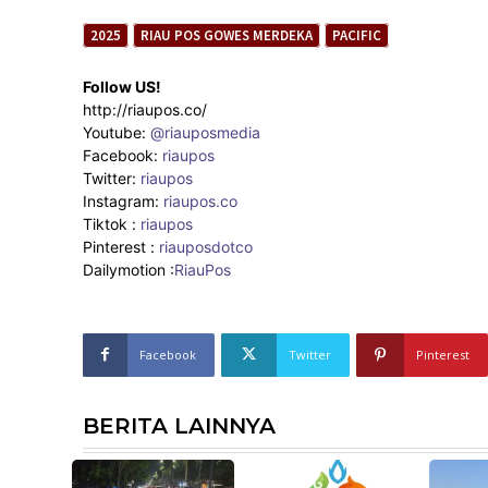
2025
RIAU POS GOWES MERDEKA
PACIFIC
Follow US!
http://riaupos.co/
Youtube:
@riauposmedia
Facebook:
riaupos
Twitter:
riaupos
Instagram:
riaupos.co
Tiktok :
riaupos
Pinterest :
riauposdotco
Dailymotion :
RiauPos
Facebook
Twitter
Pinterest
BERITA LAINNYA