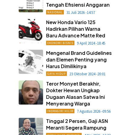
Tengah Efisiensi Anggaran
31 Juli 2026 -14:57
NASIONAL
New Honda Vario 125
Hadirkan Pilihan Warna
Baru Advance Matte Red
9 April 2024 -18:45
EKONOMI BISNIS
Mengenal Brand Guidelines
dan Elemen Penting yang
Harus Dimilikinya
23 Oktober 2024 -20:01
GAYA HIDUP
Teror Monyet Berakhir,
Dokter Hewan Ungkap
Dugaan Alasan Satwa Ini
Menyerang Warga
7 Agustus 2026 -09:56
INDRAGIRI HILIR
Tinggal 2 Persen, Gaji ASN
Meranti Segera Rampung