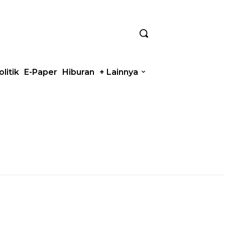
olitik
E-Paper
Hiburan
+ Lainnya