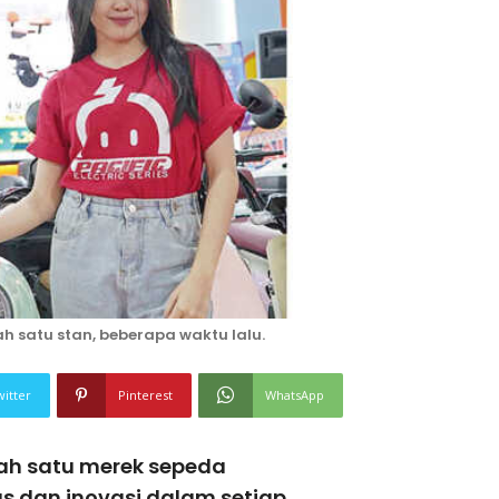
ah satu stan, beberapa waktu lalu.
witter
Pinterest
WhatsApp
ah satu merek sepeda
s dan inovasi dalam setiap