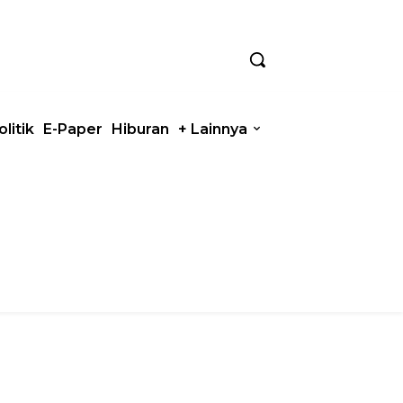
olitik
E-Paper
Hiburan
+ Lainnya