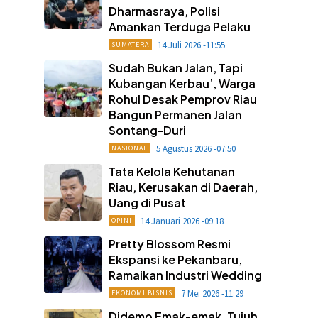
Dharmasraya, Polisi
Amankan Terduga Pelaku
14 Juli 2026 -11:55
SUMATERA
Sudah Bukan Jalan, Tapi
Kubangan Kerbau’, Warga
Rohul Desak Pemprov Riau
Bangun Permanen Jalan
Sontang-Duri
5 Agustus 2026 -07:50
NASIONAL
Tata Kelola Kehutanan
Riau, Kerusakan di Daerah,
Uang di Pusat
14 Januari 2026 -09:18
OPINI
Pretty Blossom Resmi
Ekspansi ke Pekanbaru,
Ramaikan Industri Wedding
7 Mei 2026 -11:29
EKONOMI BISNIS
Didemo Emak-emak, Tujuh