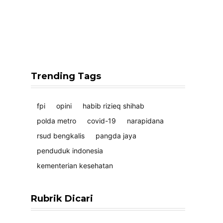
Trending Tags
fpi
opini
habib rizieq shihab
polda metro
covid-19
narapidana
rsud bengkalis
pangda jaya
penduduk indonesia
kementerian kesehatan
Rubrik Dicari