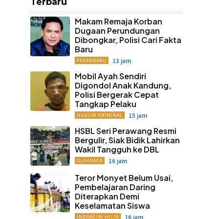
Terbaru
Makam Remaja Korban
Dugaan Perundungan
Dibongkar, Polisi Cari Fakta
Baru
13 jam
PEKANBARU
Mobil Ayah Sendiri
Digondol Anak Kandung,
Polisi Bergerak Cepat
Tangkap Pelaku
15 jam
HUKUM KRIMINAL
HSBL Seri Perawang Resmi
Bergulir, Siak Bidik Lahirkan
Wakil Tangguh ke DBL
16 jam
OLAHRAGA
Teror Monyet Belum Usai,
Pembelajaran Daring
Diterapkan Demi
Keselamatan Siswa
16 jam
INDRAGIRI HILIR