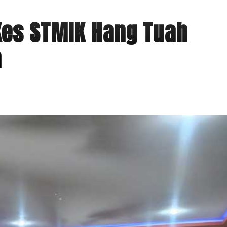
es STMIK Hang Tuah
a