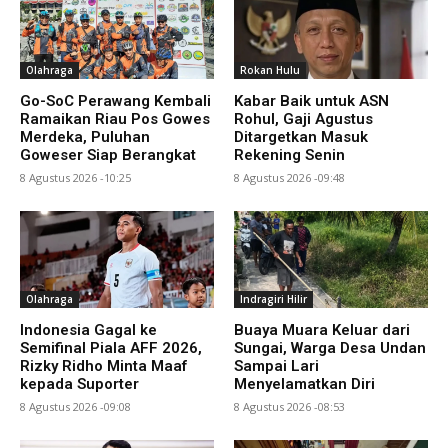
Olahraga
Rokan Hulu
Go-SoC Perawang Kembali
Kabar Baik untuk ASN
Ramaikan Riau Pos Gowes
Rohul, Gaji Agustus
Merdeka, Puluhan
Ditargetkan Masuk
Goweser Siap Berangkat
Rekening Senin
8 Agustus 2026 -10:25
8 Agustus 2026 -09:48
Olahraga
Indragiri Hilir
Indonesia Gagal ke
Buaya Muara Keluar dari
Semifinal Piala AFF 2026,
Sungai, Warga Desa Undan
Rizky Ridho Minta Maaf
Sampai Lari
kepada Suporter
Menyelamatkan Diri
8 Agustus 2026 -09:08
8 Agustus 2026 -08:53