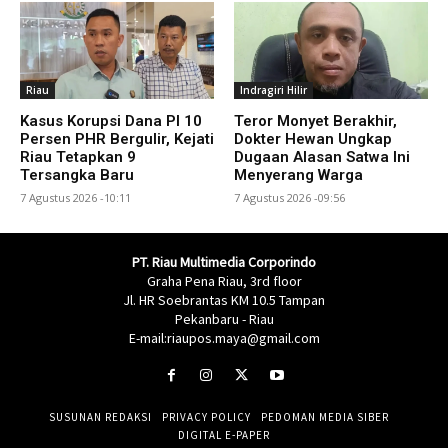
Riau
Indragiri Hilir
Kasus Korupsi Dana PI 10
Teror Monyet Berakhir,
Persen PHR Bergulir, Kejati
Dokter Hewan Ungkap
Riau Tetapkan 9
Dugaan Alasan Satwa Ini
Tersangka Baru
Menyerang Warga
7 Agustus 2026 -10:11
7 Agustus 2026 -09:56
PT. Riau Multimedia Corporindo
Graha Pena Riau, 3rd floor
Jl. HR Soebrantas KM 10.5 Tampan
Pekanbaru - Riau
E-mail:riaupos.maya@gmail.com
SUSUNAN REDAKSI
PRIVACY POLICY
PEDOMAN MEDIA SIBER
DIGITAL E-PAPER