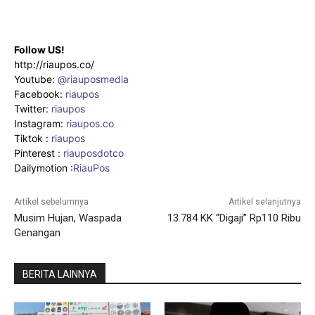
Follow US!
http://riaupos.co/
Youtube:
@riauposmedia
Facebook:
riaupos
Twitter:
riaupos
Instagram:
riaupos.co
Tiktok :
riaupos
Pinterest :
riauposdotco
Dailymotion :
RiauPos
Artikel sebelumnya
Artikel selanjutnya
Musim Hujan, Waspada
13.784 KK “Digaji” Rp110 Ribu
Genangan
BERITA LAINNYA