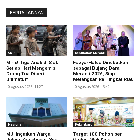
BERITA LAINNYA
Siak
Kepulauan Meranti
Miris! Tiga Anak di Siak
Fazya-Halda Dinobatkan
Setiap Hari Mengemis,
sebagai Bujang Dara
Orang Tua Diberi
Meranti 2026, Siap
Ultimatum
Melangkah ke Tingkat Riau
10 Agustus 2026 -14:27
10 Agustus 2026 -13:42
Nasional
Pekanbaru
MUI Ingatkan Warga
Target 100 Pohon per
Jelang Agustusan: Soal
Gudep, Wali Kota