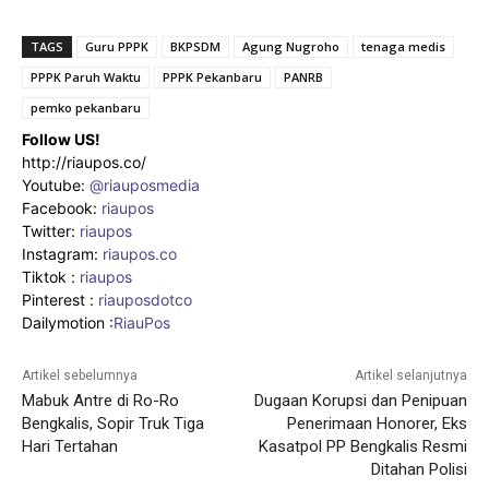
TAGS
Guru PPPK
BKPSDM
Agung Nugroho
tenaga medis
PPPK Paruh Waktu
PPPK Pekanbaru
PANRB
pemko pekanbaru
Follow US!
http://riaupos.co/
Youtube:
@riauposmedia
Facebook:
riaupos
Twitter:
riaupos
Instagram:
riaupos.co
Tiktok :
riaupos
Pinterest :
riauposdotco
Dailymotion :
RiauPos
Artikel sebelumnya
Artikel selanjutnya
Mabuk Antre di Ro-Ro
Dugaan Korupsi dan Penipuan
Bengkalis, Sopir Truk Tiga
Penerimaan Honorer, Eks
Hari Tertahan
Kasatpol PP Bengkalis Resmi
Ditahan Polisi