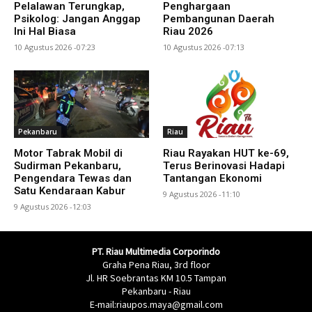
Pelalawan Terungkap,
Penghargaan
Psikolog: Jangan Anggap
Pembangunan Daerah
Ini Hal Biasa
Riau 2026
10 Agustus 2026 -07:23
10 Agustus 2026 -07:13
Pekanbaru
Riau
Motor Tabrak Mobil di
Riau Rayakan HUT ke-69,
Sudirman Pekanbaru,
Terus Berinovasi Hadapi
Pengendara Tewas dan
Tantangan Ekonomi
Satu Kendaraan Kabur
9 Agustus 2026 -11:10
9 Agustus 2026 -12:03
PT. Riau Multimedia Corporindo
Graha Pena Riau, 3rd floor
Jl. HR Soebrantas KM 10.5 Tampan
Pekanbaru - Riau
E-mail:riaupos.maya@gmail.com