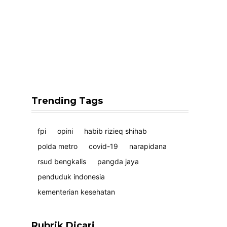
Trending Tags
fpi
opini
habib rizieq shihab
polda metro
covid-19
narapidana
rsud bengkalis
pangda jaya
penduduk indonesia
kementerian kesehatan
Rubrik Dicari