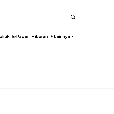
olitik
E-Paper
Hiburan
+ Lainnya