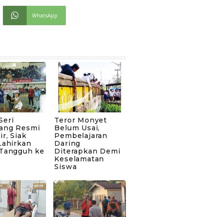
WhatsApp
Seri
Teror Monyet
ang Resmi
Belum Usai,
ir, Siak
Pembelajaran
Lahirkan
Daring
 Tangguh ke
Diterapkan Demi
Keselamatan
Siswa