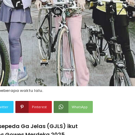
beberapa waktu lalu.
witter
Pinterest
WhatsApp
epeda Ga Jelas (GJLS) ikut
os Gowes Merdeka 2025