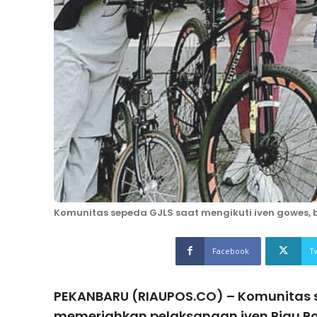
Komunitas sepeda GJLS saat mengikuti iven gowes, 
Facebook
T
PEKANBARU (RIAUPOS.CO) – Komunitas s
memeriahkan pelaksanaan iven Riau P