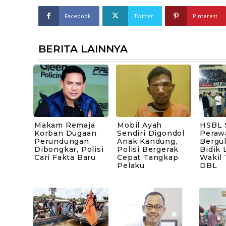
Facebook
Twitter
Pinterest
BERITA LAINNYA
Makam Remaja
Mobil Ayah
HSBL 
Korban Dugaan
Sendiri Digondol
Peraw
Perundungan
Anak Kandung,
Bergul
Dibongkar, Polisi
Polisi Bergerak
Bidik 
Cari Fakta Baru
Cepat Tangkap
Wakil
Pelaku
DBL