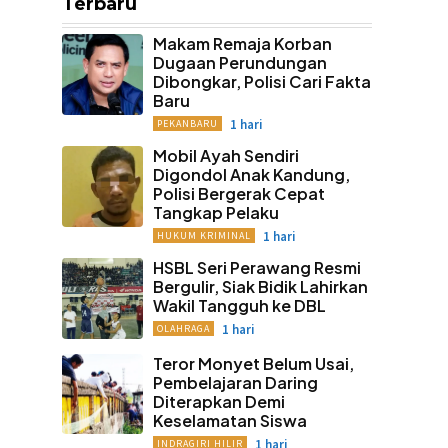
Terbaru
Makam Remaja Korban
Dugaan Perundungan
Dibongkar, Polisi Cari Fakta
Baru
1 hari
PEKANBARU
Mobil Ayah Sendiri
Digondol Anak Kandung,
Polisi Bergerak Cepat
Tangkap Pelaku
1 hari
HUKUM KRIMINAL
HSBL Seri Perawang Resmi
Bergulir, Siak Bidik Lahirkan
Wakil Tangguh ke DBL
1 hari
OLAHRAGA
Teror Monyet Belum Usai,
Pembelajaran Daring
Diterapkan Demi
Keselamatan Siswa
1 hari
INDRAGIRI HILIR