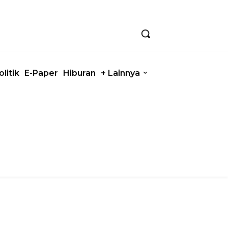
olitik
E-Paper
Hiburan
+ Lainnya