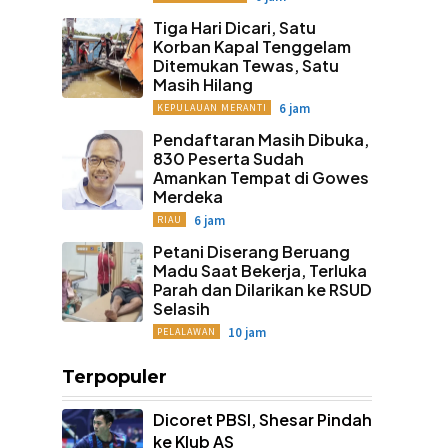
Tiga Hari Dicari, Satu
Korban Kapal Tenggelam
Ditemukan Tewas, Satu
Masih Hilang
6 jam
KEPULAUAN MERANTI
Pendaftaran Masih Dibuka,
830 Peserta Sudah
Amankan Tempat di Gowes
Merdeka
6 jam
RIAU
Petani Diserang Beruang
Madu Saat Bekerja, Terluka
Parah dan Dilarikan ke RSUD
Selasih
10 jam
PELALAWAN
Terpopuler
Dicoret PBSI, Shesar Pindah
ke Klub AS