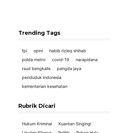
Trending Tags
fpi
opini
habib rizieq shihab
polda metro
covid-19
narapidana
rsud bengkalis
pangda jaya
penduduk indonesia
kementerian kesehatan
Rubrik Dicari
Hukum Kriminal
Kuantan Singingi
Liputan Khusus
Politik
Rokan Hulu