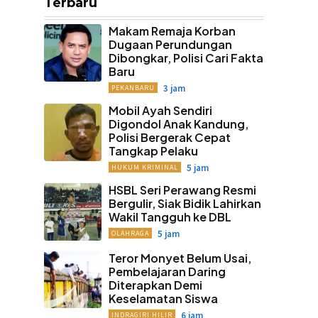
Terbaru
Makam Remaja Korban
Dugaan Perundungan
Dibongkar, Polisi Cari Fakta
Baru
3 jam
PEKANBARU
Mobil Ayah Sendiri
Digondol Anak Kandung,
Polisi Bergerak Cepat
Tangkap Pelaku
5 jam
HUKUM KRIMINAL
HSBL Seri Perawang Resmi
Bergulir, Siak Bidik Lahirkan
Wakil Tangguh ke DBL
5 jam
OLAHRAGA
Teror Monyet Belum Usai,
Pembelajaran Daring
Diterapkan Demi
Keselamatan Siswa
6 jam
INDRAGIRI HILIR