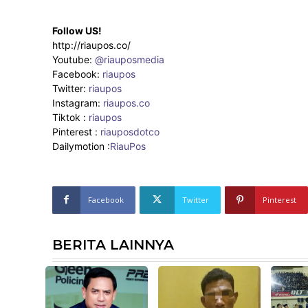
Follow US!
http://riaupos.co/
Youtube:
@riauposmedia
Facebook:
riaupos
Twitter:
riaupos
Instagram:
riaupos.co
Tiktok :
riaupos
Pinterest :
riauposdotco
Dailymotion :
RiauPos
Facebook
Twitter
Pinterest
BERITA LAINNYA