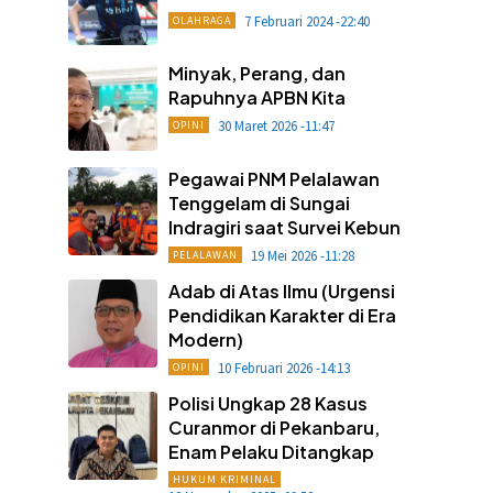
7 Februari 2024 -22:40
OLAHRAGA
Minyak, Perang, dan
Rapuhnya APBN Kita
30 Maret 2026 -11:47
OPINI
Pegawai PNM Pelalawan
Tenggelam di Sungai
Indragiri saat Survei Kebun
19 Mei 2026 -11:28
PELALAWAN
Adab di Atas Ilmu (Urgensi
Pendidikan Karakter di Era
Modern)
10 Februari 2026 -14:13
OPINI
Polisi Ungkap 28 Kasus
Curanmor di Pekanbaru,
Enam Pelaku Ditangkap
HUKUM KRIMINAL