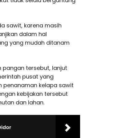
kat tidak selalu bergantung
a sawit, karena masih
njikan dalam hal
inang yang mudah ditanam
angan tersebut, lanjut
erintah pusat yang
n penanaman kelapa sawit
engan kebijakan tersebut
hutan dan lahan.
Didor