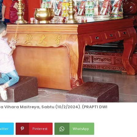
Vihara Maitreya, Sabtu (10/2/2024). (PRAPTI DWI
witter
Pinterest
WhatsApp