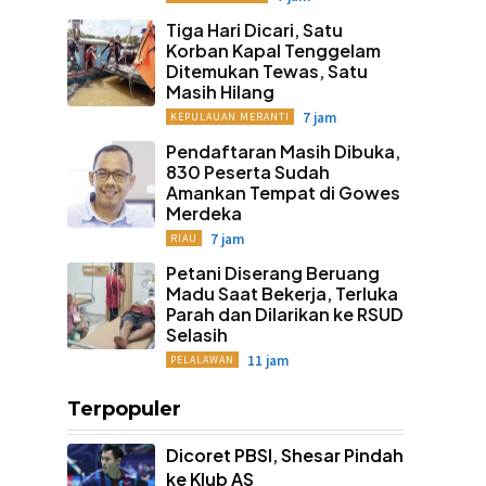
Tiga Hari Dicari, Satu
Korban Kapal Tenggelam
Ditemukan Tewas, Satu
Masih Hilang
7 jam
KEPULAUAN MERANTI
Pendaftaran Masih Dibuka,
830 Peserta Sudah
Amankan Tempat di Gowes
Merdeka
7 jam
RIAU
Petani Diserang Beruang
Madu Saat Bekerja, Terluka
Parah dan Dilarikan ke RSUD
Selasih
11 jam
PELALAWAN
Terpopuler
Dicoret PBSI, Shesar Pindah
ke Klub AS