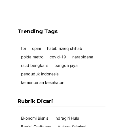
Trending Tags
fpi
opini
habib rizieq shihab
polda metro
covid-19
narapidana
rsud bengkalis
pangda jaya
penduduk indonesia
kementerian kesehatan
Rubrik Dicari
Ekonomi Bisnis
Indragiri Hulu
Begini Ceritanya
Hukum Kriminal