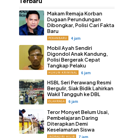
Terbaru
Makam Remaja Korban
Dugaan Perundungan
Dibongkar, Polisi Cari Fakta
Baru
4 jam
PEKANBARU
Mobil Ayah Sendiri
Digondol Anak Kandung,
Polisi Bergerak Cepat
Tangkap Pelaku
6 jam
HUKUM KRIMINAL
HSBL Seri Perawang Resmi
Bergulir, Siak Bidik Lahirkan
Wakil Tangguh ke DBL
6 jam
OLAHRAGA
Teror Monyet Belum Usai,
Pembelajaran Daring
Diterapkan Demi
Keselamatan Siswa
7 jam
INDRAGIRI HILIR