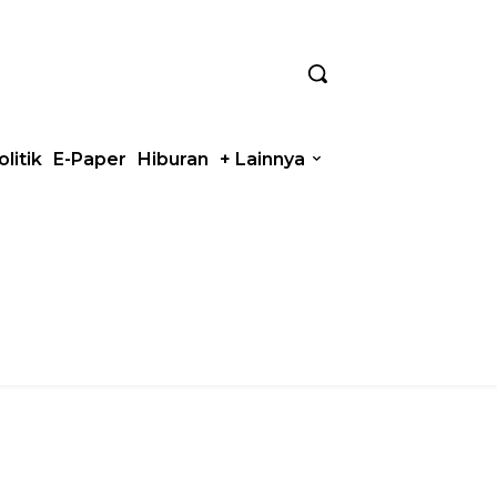
olitik
E-Paper
Hiburan
+ Lainnya