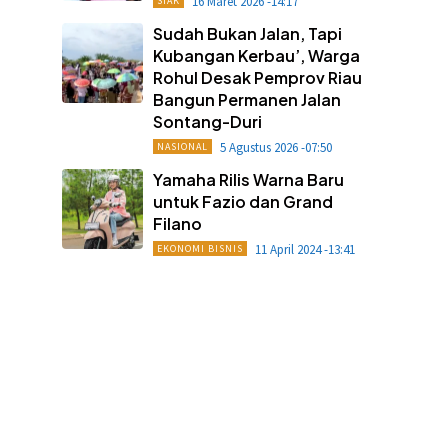
16 Maret 2026 -14:17
SIAK
Sudah Bukan Jalan, Tapi
Kubangan Kerbau’, Warga
Rohul Desak Pemprov Riau
Bangun Permanen Jalan
Sontang-Duri
5 Agustus 2026 -07:50
NASIONAL
Yamaha Rilis Warna Baru
untuk Fazio dan Grand
Filano
11 April 2024 -13:41
EKONOMI BISNIS