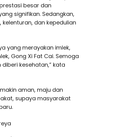
restasi besar dan
ang signifikan. Sedangkan,
kelenturan, dan kepedulian
a yang merayakan imlek,
ek, Gong Xi Fat Cai. Semoga
iberi kesehatan,” kata
a makin aman, maju dan
akat, supaya masyarakat
baru.
reya