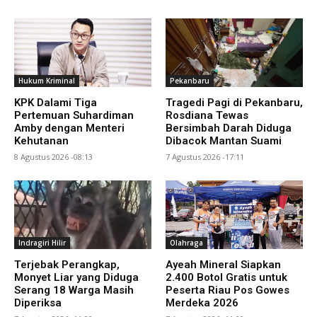
Hukum Kriminal
Pekanbaru
KPK Dalami Tiga
Tragedi Pagi di Pekanbaru,
Pertemuan Suhardiman
Rosdiana Tewas
Amby dengan Menteri
Bersimbah Darah Diduga
Kehutanan
Dibacok Mantan Suami
8 Agustus 2026 -08:13
7 Agustus 2026 -17:11
Indragiri Hilir
Olahraga
Terjebak Perangkap,
Ayeah Mineral Siapkan
Monyet Liar yang Diduga
2.400 Botol Gratis untuk
Serang 18 Warga Masih
Peserta Riau Pos Gowes
Diperiksa
Merdeka 2026