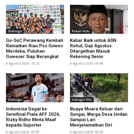
Olahraga
Rokan Hulu
Go-SoC Perawang Kembali
Kabar Baik untuk ASN
Ramaikan Riau Pos Gowes
Rohul, Gaji Agustus
Merdeka, Puluhan
Ditargetkan Masuk
Goweser Siap Berangkat
Rekening Senin
8 Agustus 2026 -10:25
8 Agustus 2026 -09:48
Olahraga
Indragiri Hilir
Indonesia Gagal ke
Buaya Muara Keluar dari
Semifinal Piala AFF 2026,
Sungai, Warga Desa Undan
Rizky Ridho Minta Maaf
Sampai Lari
kepada Suporter
Menyelamatkan Diri
8 Agustus 2026 -09:08
8 Agustus 2026 -08:53