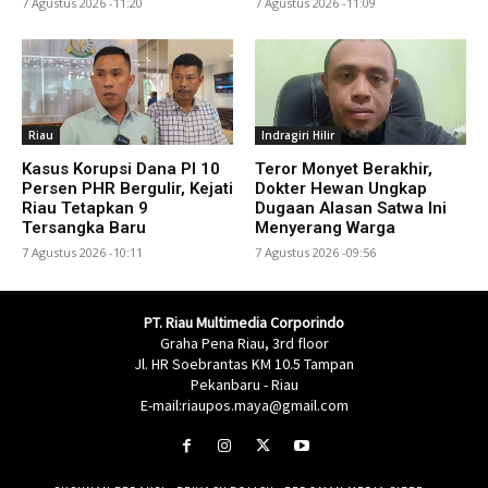
7 Agustus 2026 -11:20
7 Agustus 2026 -11:09
Riau
Indragiri Hilir
Kasus Korupsi Dana PI 10
Teror Monyet Berakhir,
Persen PHR Bergulir, Kejati
Dokter Hewan Ungkap
Riau Tetapkan 9
Dugaan Alasan Satwa Ini
Tersangka Baru
Menyerang Warga
7 Agustus 2026 -10:11
7 Agustus 2026 -09:56
PT. Riau Multimedia Corporindo
Graha Pena Riau, 3rd floor
Jl. HR Soebrantas KM 10.5 Tampan
Pekanbaru - Riau
E-mail:riaupos.maya@gmail.com