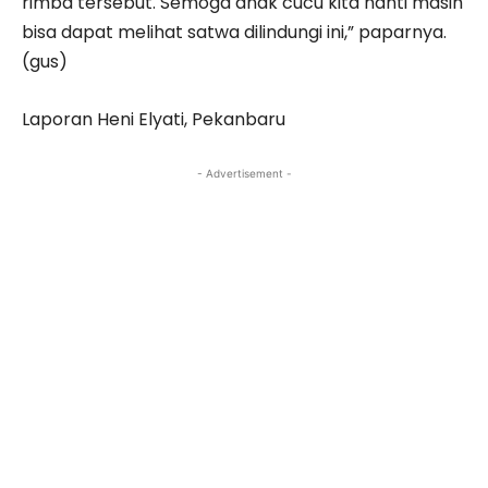
rimba tersebut. Semoga anak cucu kita nanti masih
bisa dapat melihat satwa dilindungi ini,” paparnya.
(gus)
Laporan Heni Elyati, Pekanbaru
- Advertisement -