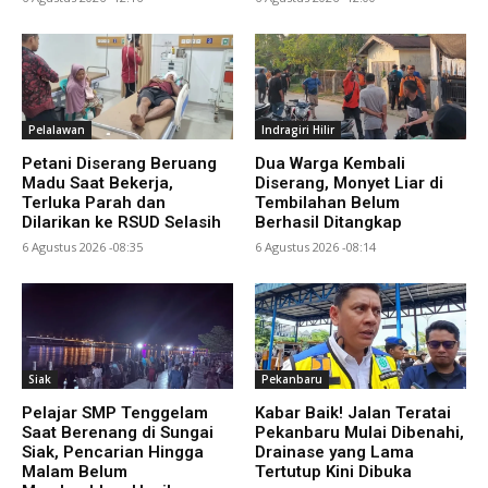
Pelalawan
Indragiri Hilir
Petani Diserang Beruang
Dua Warga Kembali
Madu Saat Bekerja,
Diserang, Monyet Liar di
Terluka Parah dan
Tembilahan Belum
Dilarikan ke RSUD Selasih
Berhasil Ditangkap
6 Agustus 2026 -08:35
6 Agustus 2026 -08:14
Siak
Pekanbaru
Pelajar SMP Tenggelam
Kabar Baik! Jalan Teratai
Saat Berenang di Sungai
Pekanbaru Mulai Dibenahi,
Siak, Pencarian Hingga
Drainase yang Lama
Malam Belum
Tertutup Kini Dibuka