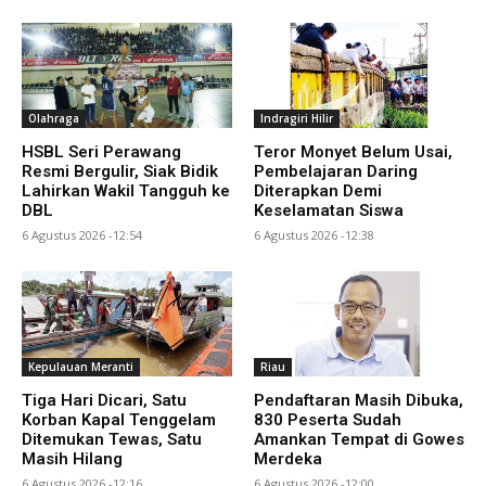
Olahraga
Indragiri Hilir
HSBL Seri Perawang
Teror Monyet Belum Usai,
Resmi Bergulir, Siak Bidik
Pembelajaran Daring
Lahirkan Wakil Tangguh ke
Diterapkan Demi
DBL
Keselamatan Siswa
6 Agustus 2026 -12:54
6 Agustus 2026 -12:38
Kepulauan Meranti
Riau
Tiga Hari Dicari, Satu
Pendaftaran Masih Dibuka,
Korban Kapal Tenggelam
830 Peserta Sudah
Ditemukan Tewas, Satu
Amankan Tempat di Gowes
Masih Hilang
Merdeka
6 Agustus 2026 -12:16
6 Agustus 2026 -12:00