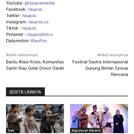
Youtube:
@riauposmedia
Facebook:
riaupos
Twitter:
riaupos
Instagram:
riaupos.co
Tiktok :
riaupos
Pinterest :
riauposdotco
Dailymotion :
RiauPos
Artikel sebelumnya
Artikel selanjutnya
Bantu Atasi Krisis, Komunitas
Festival Sastra Internasional
Santri Riau Gelar Donor Darah
Gunung Bintan Sesuai
Rencana
BERITA LAINNYA
Siak
Kepulauan Meranti