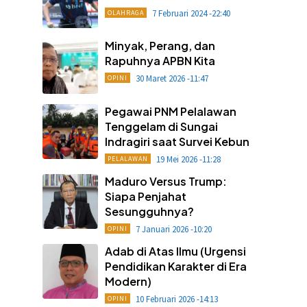
7 Februari 2024 -22:40
OLAHRAGA
Minyak, Perang, dan
Rapuhnya APBN Kita
30 Maret 2026 -11:47
OPINI
Pegawai PNM Pelalawan
Tenggelam di Sungai
Indragiri saat Survei Kebun
19 Mei 2026 -11:28
PELALAWAN
Maduro Versus Trump:
Siapa Penjahat
Sesungguhnya?
7 Januari 2026 -10:20
OPINI
Adab di Atas Ilmu (Urgensi
Pendidikan Karakter di Era
Modern)
10 Februari 2026 -14:13
OPINI