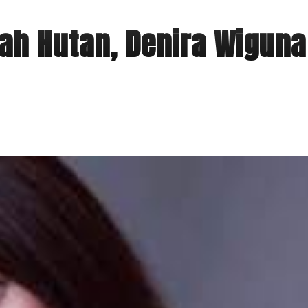
gah Hutan, Denira Wiguna