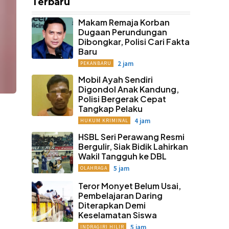
Terbaru
Makam Remaja Korban
Dugaan Perundungan
Dibongkar, Polisi Cari Fakta
Baru
2 jam
PEKANBARU
Mobil Ayah Sendiri
Digondol Anak Kandung,
Polisi Bergerak Cepat
Tangkap Pelaku
4 jam
HUKUM KRIMINAL
HSBL Seri Perawang Resmi
Bergulir, Siak Bidik Lahirkan
Wakil Tangguh ke DBL
5 jam
OLAHRAGA
Teror Monyet Belum Usai,
Pembelajaran Daring
Diterapkan Demi
Keselamatan Siswa
5 jam
INDRAGIRI HILIR