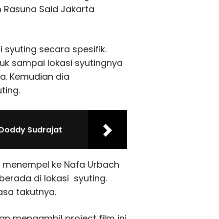
m Rasuna Said Jakarta
syuting secara spesifik.
k sampai lokasi syutingnya
ya. Kemudian dia
ting.
i Doddy Sudrajat
u menempel ke Nafa Urbach
erada di lokasi syuting.
asa takutnya.
an mengambil project film ini