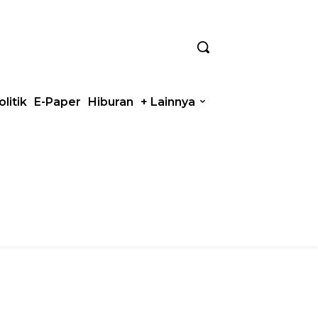
olitik
E-Paper
Hiburan
+ Lainnya