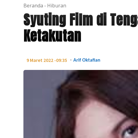
Beranda
Hiburan
Syuting Film di Ten
Ketakutan
-
9 Maret 2022 -09:35
Arif Oktafian