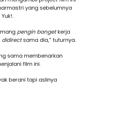
Dharmastri yang sebelumnya
Yuk!.
 memang
pengin banget
kerja
n
didirect
sama dia,” tuturnya.
 yang sama membenarkan
alani film ini.
yak berani tapi aslinya