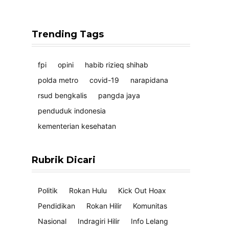
Trending Tags
fpi
opini
habib rizieq shihab
polda metro
covid-19
narapidana
rsud bengkalis
pangda jaya
penduduk indonesia
kementerian kesehatan
Rubrik Dicari
Politik
Rokan Hulu
Kick Out Hoax
Pendidikan
Rokan Hilir
Komunitas
Nasional
Indragiri Hilir
Info Lelang