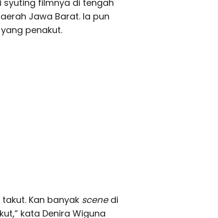
 syuting filmnya di tengah
daerah Jawa Barat. Ia pun
 yang penakut.
u takut. Kan banyak
scene
di
kut,” kata Denira Wiguna