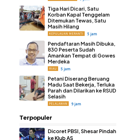
Tiga Hari Dicari, Satu
Korban Kapal Tenggelam
Ditemukan Tewas, Satu
Masih Hilang
5 jam
KEPULAUAN MERANTI
Pendaftaran Masih Dibuka,
830 Peserta Sudah
Amankan Tempat di Gowes
Merdeka
5 jam
RIAU
Petani Diserang Beruang
Madu Saat Bekerja, Terluka
Parah dan Dilarikan ke RSUD
Selasih
9 jam
PELALAWAN
Terpopuler
Dicoret PBSI, Shesar Pindah
ke Klub AS