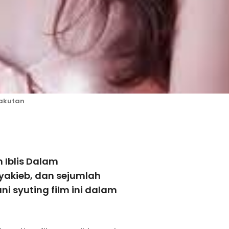
akutan
witter
Pinterest
WhatsApp
 Iblis Dalam
yakieb, dan sejumlah
i syuting film ini dalam