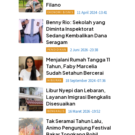
Filano
11 April 2024 -13:41
EKONOMI BISNIS
Benny Rio: Sekolah yang
Diminta Inspektorat
Sedang Kembalikan Dana
Seragam
2 Juni 2026 -23:38
PENDIDIKAN
Menjalani Rumah Tangga 11
Tahun, Faby Marcelia
Sudah Setahun Bercerai
18 September 2024 -07:36
HIBURAN
Libur Nyepi dan Lebaran,
Layanan Imigrasi Bengkalis
Disesuaikan
16 Maret 2026 -19:52
BENGKALIS
Tak Seramai Tahun Lalu,
Animo Pengunjung Festival
Bakar Tongkang Rohil