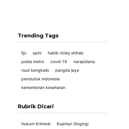
Trending Tags
fpi
opini
habib rizieq shihab
polda metro
covid-19
narapidana
rsud bengkalis
pangda jaya
penduduk indonesia
kementerian kesehatan
Rubrik Dicari
Hukum Kriminal
Kuantan Singingi