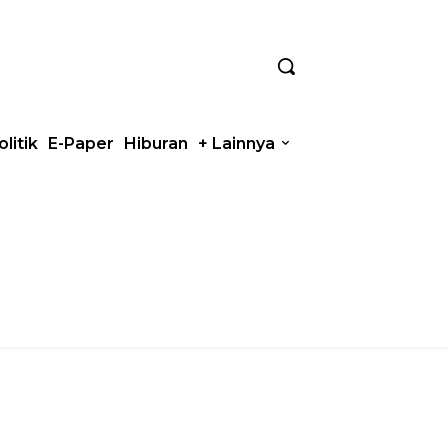
olitik
E-Paper
Hiburan
+ Lainnya