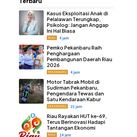
Terbaru
Kasus Eksploitasi Anak di
Pelalawan Terungkap,
Psikolog: Jangan Anggap
Ini Hal Biasa
4 jam
RIAU
Pemko Pekanbaru Raih
Penghargaan
Pembangunan Daerah Riau
2026
4 jam
PEKANBARU
Motor Tabrak Mobil di
Sudirman Pekanbaru,
Pengendara Tewas dan
Satu Kendaraan Kabur
23 jam
PEKANBARU
Riau Rayakan HUT ke-69,
Terus Berinovasi Hadapi
Tantangan Ekonomi
24 jam
RIAU