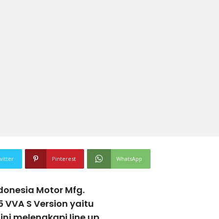
witter
Pinterest
WhatsApp
onesia Motor Mfg.
 VVA S Version yaitu
ini melengkapi line up