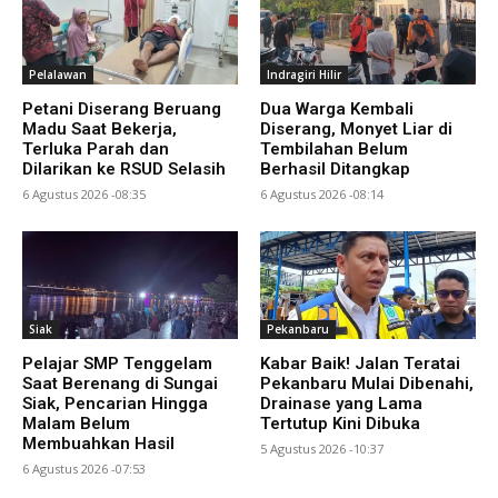
Pelalawan
Indragiri Hilir
Petani Diserang Beruang
Dua Warga Kembali
Madu Saat Bekerja,
Diserang, Monyet Liar di
Terluka Parah dan
Tembilahan Belum
Dilarikan ke RSUD Selasih
Berhasil Ditangkap
6 Agustus 2026 -08:35
6 Agustus 2026 -08:14
Siak
Pekanbaru
Pelajar SMP Tenggelam
Kabar Baik! Jalan Teratai
Saat Berenang di Sungai
Pekanbaru Mulai Dibenahi,
Siak, Pencarian Hingga
Drainase yang Lama
Malam Belum
Tertutup Kini Dibuka
Membuahkan Hasil
5 Agustus 2026 -10:37
6 Agustus 2026 -07:53