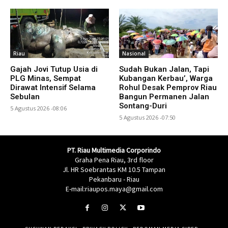
Riau
Nasional
Gajah Jovi Tutup Usia di
Sudah Bukan Jalan, Tapi
PLG Minas, Sempat
Kubangan Kerbau’, Warga
Dirawat Intensif Selama
Rohul Desak Pemprov Riau
Sebulan
Bangun Permanen Jalan
Sontang-Duri
5 Agustus 2026 -08:06
5 Agustus 2026 -07:50
PT. Riau Multimedia Corporindo
Graha Pena Riau, 3rd floor
Jl. HR Soebrantas KM 10.5 Tampan
Pekanbaru - Riau
E-mail:riaupos.maya@gmail.com