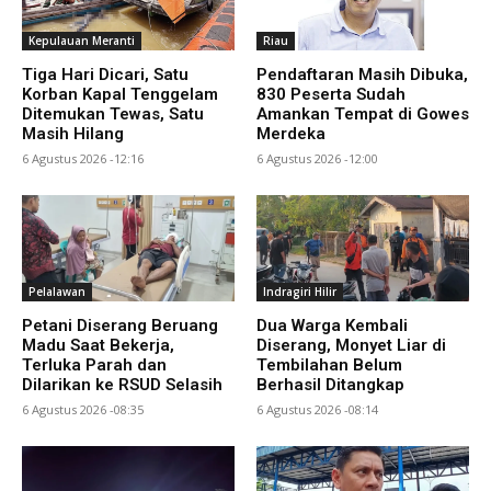
Kepulauan Meranti
Riau
Tiga Hari Dicari, Satu
Pendaftaran Masih Dibuka,
Korban Kapal Tenggelam
830 Peserta Sudah
Ditemukan Tewas, Satu
Amankan Tempat di Gowes
Masih Hilang
Merdeka
6 Agustus 2026 -12:16
6 Agustus 2026 -12:00
Pelalawan
Indragiri Hilir
Petani Diserang Beruang
Dua Warga Kembali
Madu Saat Bekerja,
Diserang, Monyet Liar di
Terluka Parah dan
Tembilahan Belum
Dilarikan ke RSUD Selasih
Berhasil Ditangkap
6 Agustus 2026 -08:35
6 Agustus 2026 -08:14