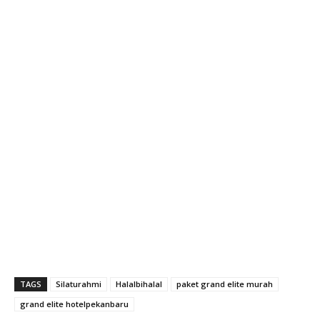
TAGS
Silaturahmi
Halalbihalal
paket grand elite murah
grand elite hotelpekanbaru