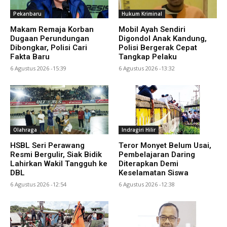
Pekanbaru
Hukum Kriminal
Makam Remaja Korban
Mobil Ayah Sendiri
Dugaan Perundungan
Digondol Anak Kandung,
Dibongkar, Polisi Cari
Polisi Bergerak Cepat
Fakta Baru
Tangkap Pelaku
6 Agustus 2026 -15:39
6 Agustus 2026 -13:32
Olahraga
Indragiri Hilir
HSBL Seri Perawang
Teror Monyet Belum Usai,
Resmi Bergulir, Siak Bidik
Pembelajaran Daring
Lahirkan Wakil Tangguh ke
Diterapkan Demi
DBL
Keselamatan Siswa
6 Agustus 2026 -12:54
6 Agustus 2026 -12:38