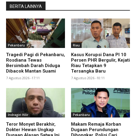
BERITA LAINNYA
Pekanbaru
Riau
Tragedi Pagi di Pekanbaru,
Kasus Korupsi Dana PI 10
Rosdiana Tewas
Persen PHR Bergulir, Kejati
Bersimbah Darah Diduga
Riau Tetapkan 9
Dibacok Mantan Suami
Tersangka Baru
7 Agustus 2026 -17:11
7 Agustus 2026 -10:11
Indragiri Hilir
Pekanbaru
Teror Monyet Berakhir,
Makam Remaja Korban
Dokter Hewan Ungkap
Dugaan Perundungan
Dugaan Alasan Satwa Ini
Dibongkar, Polisi Cari