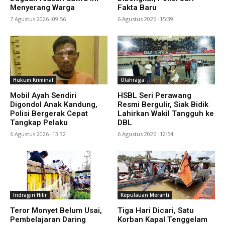
Menyerang Warga
Fakta Baru
7 Agustus 2026 -09:56
6 Agustus 2026 -15:39
Hukum Kriminal
Olahraga
Mobil Ayah Sendiri
HSBL Seri Perawang
Digondol Anak Kandung,
Resmi Bergulir, Siak Bidik
Polisi Bergerak Cepat
Lahirkan Wakil Tangguh ke
Tangkap Pelaku
DBL
6 Agustus 2026 -13:32
6 Agustus 2026 -12:54
Indragiri Hilir
Kepulauan Meranti
Teror Monyet Belum Usai,
Tiga Hari Dicari, Satu
Pembelajaran Daring
Korban Kapal Tenggelam