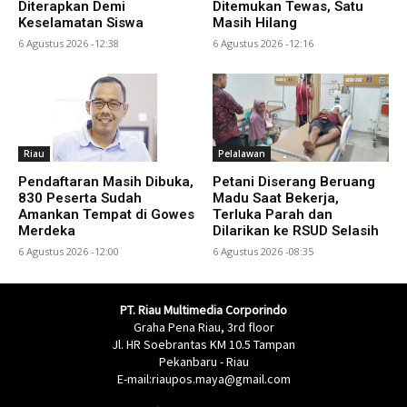
Diterapkan Demi
Ditemukan Tewas, Satu
Keselamatan Siswa
Masih Hilang
6 Agustus 2026 -12:38
6 Agustus 2026 -12:16
Riau
Pelalawan
Pendaftaran Masih Dibuka,
Petani Diserang Beruang
830 Peserta Sudah
Madu Saat Bekerja,
Amankan Tempat di Gowes
Terluka Parah dan
Merdeka
Dilarikan ke RSUD Selasih
6 Agustus 2026 -12:00
6 Agustus 2026 -08:35
PT. Riau Multimedia Corporindo
Graha Pena Riau, 3rd floor
Jl. HR Soebrantas KM 10.5 Tampan
Pekanbaru - Riau
E-mail:riaupos.maya@gmail.com