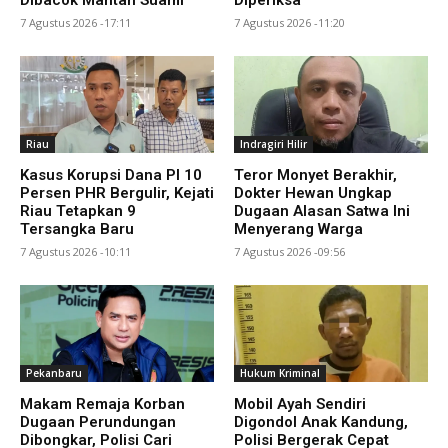
7 Agustus 2026 -17:11
7 Agustus 2026 -11:20
Riau
Indragiri Hilir
Kasus Korupsi Dana PI 10
Teror Monyet Berakhir,
Persen PHR Bergulir, Kejati
Dokter Hewan Ungkap
Riau Tetapkan 9
Dugaan Alasan Satwa Ini
Tersangka Baru
Menyerang Warga
7 Agustus 2026 -10:11
7 Agustus 2026 -09:56
Pekanbaru
Hukum Kriminal
Makam Remaja Korban
Mobil Ayah Sendiri
Dugaan Perundungan
Digondol Anak Kandung,
Dibongkar, Polisi Cari
Polisi Bergerak Cepat