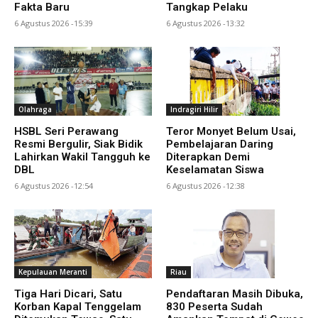
Fakta Baru
Tangkap Pelaku
6 Agustus 2026 -15:39
6 Agustus 2026 -13:32
Olahraga
Indragiri Hilir
HSBL Seri Perawang
Teror Monyet Belum Usai,
Resmi Bergulir, Siak Bidik
Pembelajaran Daring
Lahirkan Wakil Tangguh ke
Diterapkan Demi
DBL
Keselamatan Siswa
6 Agustus 2026 -12:54
6 Agustus 2026 -12:38
Kepulauan Meranti
Riau
Tiga Hari Dicari, Satu
Pendaftaran Masih Dibuka,
Korban Kapal Tenggelam
830 Peserta Sudah