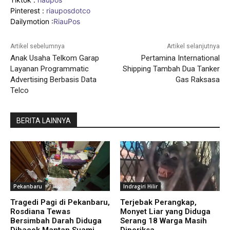
Pinterest :
riauposdotco
Dailymotion :
RiauPos
Artikel sebelumnya
Artikel selanjutnya
Anak Usaha Telkom Garap
Pertamina International
Layanan Programmatic
Shipping Tambah Dua Tanker
Advertising Berbasis Data
Gas Raksasa
Telco
BERITA LAINNYA
Pekanbaru
Indragiri Hilir
Tragedi Pagi di Pekanbaru,
Terjebak Perangkap,
Rosdiana Tewas
Monyet Liar yang Diduga
Bersimbah Darah Diduga
Serang 18 Warga Masih
Dibacok Mantan Suami
Diperiksa