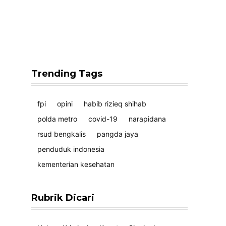
Trending Tags
fpi
opini
habib rizieq shihab
polda metro
covid-19
narapidana
rsud bengkalis
pangda jaya
penduduk indonesia
kementerian kesehatan
Rubrik Dicari