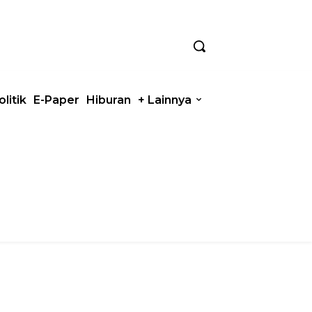
olitik
E-Paper
Hiburan
+ Lainnya