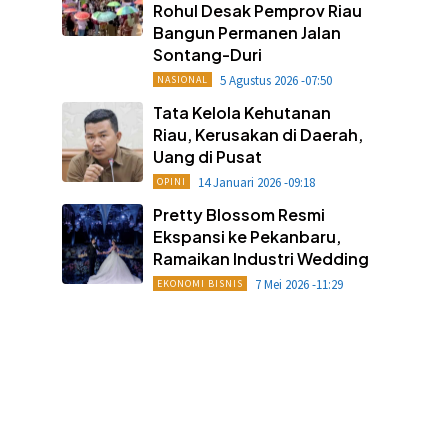
Rohul Desak Pemprov Riau
Bangun Permanen Jalan
Sontang-Duri
5 Agustus 2026 -07:50
NASIONAL
Tata Kelola Kehutanan
Riau, Kerusakan di Daerah,
Uang di Pusat
14 Januari 2026 -09:18
OPINI
Pretty Blossom Resmi
Ekspansi ke Pekanbaru,
Ramaikan Industri Wedding
7 Mei 2026 -11:29
EKONOMI BISNIS