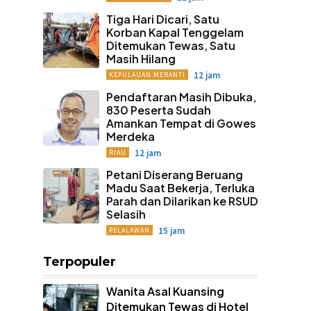
Tiga Hari Dicari, Satu
Korban Kapal Tenggelam
Ditemukan Tewas, Satu
Masih Hilang
12 jam
KEPULAUAN MERANTI
Pendaftaran Masih Dibuka,
830 Peserta Sudah
Amankan Tempat di Gowes
Merdeka
12 jam
RIAU
Petani Diserang Beruang
Madu Saat Bekerja, Terluka
Parah dan Dilarikan ke RSUD
Selasih
15 jam
PELALAWAN
Terpopuler
Wanita Asal Kuansing
Ditemukan Tewas di Hotel