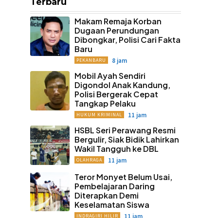
Terbaru
Makam Remaja Korban
Dugaan Perundungan
Dibongkar, Polisi Cari Fakta
Baru
8 jam
PEKANBARU
Mobil Ayah Sendiri
Digondol Anak Kandung,
Polisi Bergerak Cepat
Tangkap Pelaku
11 jam
HUKUM KRIMINAL
HSBL Seri Perawang Resmi
Bergulir, Siak Bidik Lahirkan
Wakil Tangguh ke DBL
11 jam
OLAHRAGA
Teror Monyet Belum Usai,
Pembelajaran Daring
Diterapkan Demi
Keselamatan Siswa
11 jam
INDRAGIRI HILIR