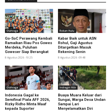
Olahraga
Rokan Hulu
Go-SoC Perawang Kembali
Kabar Baik untuk ASN
Ramaikan Riau Pos Gowes
Rohul, Gaji Agustus
Merdeka, Puluhan
Ditargetkan Masuk
Goweser Siap Berangkat
Rekening Senin
8 Agustus 2026 -10:25
8 Agustus 2026 -09:48
Olahraga
Indragiri Hilir
Indonesia Gagal ke
Buaya Muara Keluar dari
Semifinal Piala AFF 2026,
Sungai, Warga Desa Undan
Rizky Ridho Minta Maaf
Sampai Lari
kepada Suporter
Menyelamatkan Diri