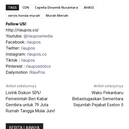
TAGS
CDN
Capella Dinamik Nusantara
AHASS
servis honda murah
Murah Meriah
Follow US!
http://riaupos.co/
Youtube:
@riauposmedia
Facebook:
riaupos
Twitter:
riaupos
Instagram:
riaupos.co
Tiktok :
riaupos
Pinterest :
riauposdotco
Dailymotion :
RiauPos
Artikel sebelumnya
Artikel selanjutnya
Listrik Diskon 50%!
Wako Pekanbaru
Pemerintah Beri Kabar
Bebastugaskan Sementara
Gembira untuk 79 Juta
Sejumlah Pejabat Eselon II
Rumah Tangga Mulai Juni!
BERITA LAINNYA