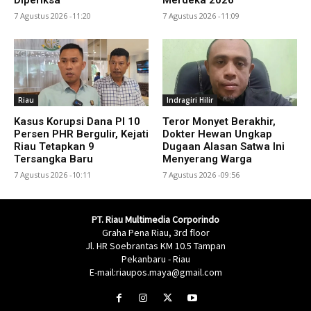
7 Agustus 2026 -11:20
7 Agustus 2026 -11:09
Riau
Indragiri Hilir
Kasus Korupsi Dana PI 10
Teror Monyet Berakhir,
Persen PHR Bergulir, Kejati
Dokter Hewan Ungkap
Riau Tetapkan 9
Dugaan Alasan Satwa Ini
Tersangka Baru
Menyerang Warga
7 Agustus 2026 -10:11
7 Agustus 2026 -09:56
PT. Riau Multimedia Corporindo
Graha Pena Riau, 3rd floor
Jl. HR Soebrantas KM 10.5 Tampan
Pekanbaru - Riau
E-mail:riaupos.maya@gmail.com