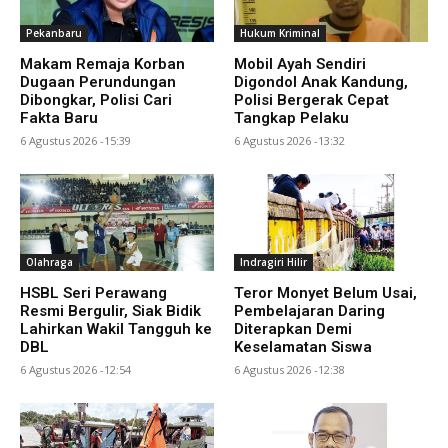
Pekanbaru
Hukum Kriminal
Makam Remaja Korban
Mobil Ayah Sendiri
Dugaan Perundungan
Digondol Anak Kandung,
Dibongkar, Polisi Cari
Polisi Bergerak Cepat
Fakta Baru
Tangkap Pelaku
6 Agustus 2026 -15:39
6 Agustus 2026 -13:32
Olahraga
Indragiri Hilir
HSBL Seri Perawang
Teror Monyet Belum Usai,
Resmi Bergulir, Siak Bidik
Pembelajaran Daring
Lahirkan Wakil Tangguh ke
Diterapkan Demi
DBL
Keselamatan Siswa
6 Agustus 2026 -12:54
6 Agustus 2026 -12:38