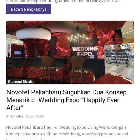
meramaikan expo wedding Maison Blush di Living World Mall.
Baca Selengkapnya
Ekonomi Bisnis
Novotel Pekanbaru Suguhkan Dua Konsep
Menarik di Wedding Expo “Happily Ever
After”
31 Oktober 2025 -08:45
Novotel Pekanbaru hadir di Wedding Expo Living World dengan
konsep Nusantara & Chinese Wedding, tawarkan promo spesial