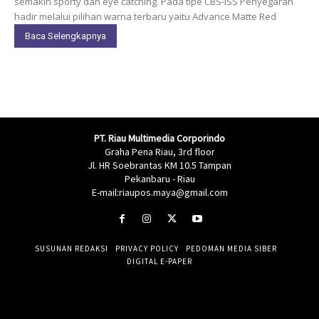
semakin sporty dan eye catching. Pada tipe CBS-ISS Penyegaran
hadir melalui pilihan warna terbaru yaitu Advance Matte Red
Baca Selengkapnya
PT. Riau Multimedia Corporindo
Graha Pena Riau, 3rd floor
Jl. HR Soebrantas KM 10.5 Tampan
Pekanbaru - Riau
E-mail:riaupos.maya@gmail.com
SUSUNAN REDAKSI
PRIVACY POLICY
PEDOMAN MEDIA SIBER
DIGITAL E-PAPER