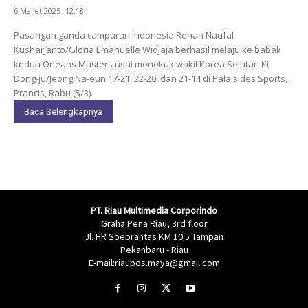
6 Maret 2025 -12:18
Pasangan ganda campuran Indonesia Rehan Naufal
Kusharjanto/Gloria Emanuelle Widjaja berhasil melaju ke babak
kedua Orleans Masters usai menekuk wakil Korea Selatan Ki
Dong-ju/Jeong Na-eun 17-21, 22-20, dan 21-14 di Palais des Sports,
Prancis, Rabu (5/3).
Baca Selengkapnya
PT. Riau Multimedia Corporindo
Graha Pena Riau, 3rd floor
Jl. HR Soebrantas KM 10.5 Tampan
Pekanbaru - Riau
E-mail:riaupos.maya@gmail.com