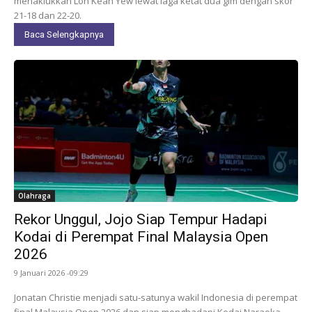
menaklukkan Loh Kean Yew lewat laga ketat dua gim dengan skor
21-18 dan 22-20.
Baca Selengkapnya
Olahraga
Rekor Unggul, Jojo Siap Tempur Hadapi
Kodai di Perempat Final Malaysia Open
2026
9 Januari 2026 -09:29
Jonatan Christie menjadi satu-satunya wakil Indonesia di perempat
final Malaysia Open 2026 dan siap menghadapi Kodai Naraoka