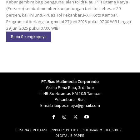
Kabar gembira bagi pengguna jalan tol di Riau. PT Hutama Karya
(Persero) kembali memberikan potongan tarif tol sebesar 20
persen, kali ini untuk ruas Tol Pekanbaru–XIII Koto Kampar.
Program ini berlangsung mulai 27 Juni 2025 pukul 07.00 WIB hingga
29 Juni 2025 pukul 07.00 WIB.
Baca Selengkapnya
PT. Riau Multimedia Corporindo
Graha Pena Riau, 3rd floor
Jl. HR Soebrantas KM 10.5 Tampan
Pekanbaru - Riau
E-mail:riaupos.maya@gmail.com
SUSUNAN REDAKSI
PRIVACY POLICY
PEDOMAN MEDIA SIBER
DIGITAL E-PAPER