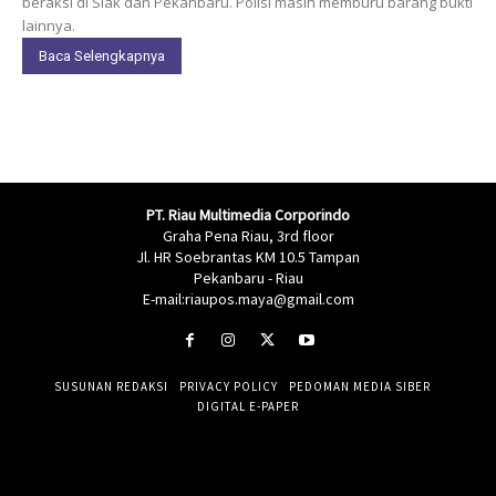
beraksi di Siak dan Pekanbaru. Polisi masih memburu barang bukti
lainnya.
Baca Selengkapnya
PT. Riau Multimedia Corporindo
Graha Pena Riau, 3rd floor
Jl. HR Soebrantas KM 10.5 Tampan
Pekanbaru - Riau
E-mail:riaupos.maya@gmail.com
SUSUNAN REDAKSI
PRIVACY POLICY
PEDOMAN MEDIA SIBER
DIGITAL E-PAPER