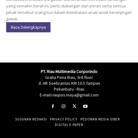
yang semakin berat ini, perlu dukungan dan peran serta semua
pihak tersebut orang tua dalam membatasi anak-anak keranjingan
gawai.
Baca Selengkapnya
PT. Riau Multimedia Corporindo
Graha Pena Riau, 3rd floor
Jl. HR Soebrantas KM 10.5 Tampan
Pekanbaru - Riau
E-mail:riaupos.maya@gmail.com
SUSUNAN REDAKSI
PRIVACY POLICY
PEDOMAN MEDIA SIBER
DIGITAL E-PAPER