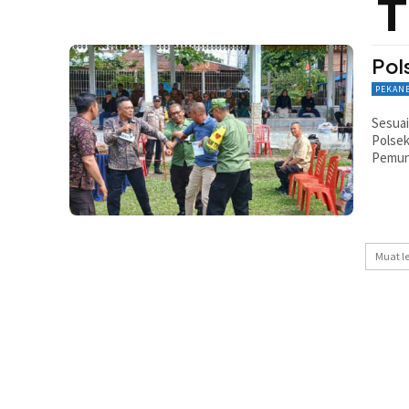
T
Pol
PEKAN
Sesuai
Polsek
Pemung
Muat l