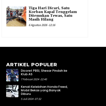
Tiga Hari Dicari, Satu
Korban Kapal Tenggelam
Ditemukan Tewas, Satu
Masih Hilang
6 Agustus 2026 -12:16
ARTIKEL POPULER
Dicoret PBSI, Shesar Pindah ke
3
Klub AS
1
7 Februari 2024 -22:40
3
Kenali Kelebihan Honda Freed,
2
Mobil Bekas yang Banyak
3
Diburu
0
5 Juli 2024 -07:32