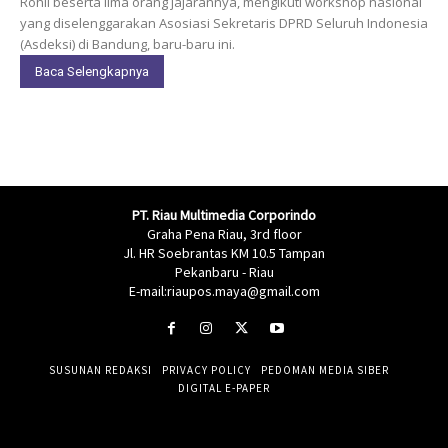
Rohil beserta lima orang jajarannya, mengikuti workshop nasional
yang diselenggarakan Asosiasi Sekretaris DPRD Seluruh Indonesia
(Asdeksi) di Bandung, baru-baru ini.
Baca Selengkapnya
PT. Riau Multimedia Corporindo
Graha Pena Riau, 3rd floor
Jl. HR Soebrantas KM 10.5 Tampan
Pekanbaru - Riau
E-mail:riaupos.maya@gmail.com
SUSUNAN REDAKSI
PRIVACY POLICY
PEDOMAN MEDIA SIBER
DIGITAL E-PAPER