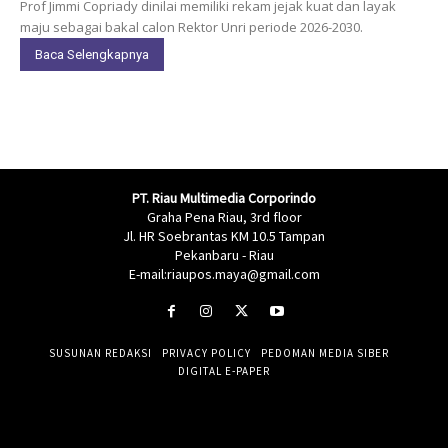
Prof Jimmi Copriady dinilai memiliki rekam jejak kuat dan layak
maju sebagai bakal calon Rektor Unri periode 2026-2030.
Baca Selengkapnya
PT. Riau Multimedia Corporindo
Graha Pena Riau, 3rd floor
Jl. HR Soebrantas KM 10.5 Tampan
Pekanbaru - Riau
E-mail:riaupos.maya@gmail.com
SUSUNAN REDAKSI
PRIVACY POLICY
PEDOMAN MEDIA SIBER
DIGITAL E-PAPER