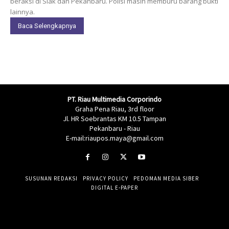
beraksi di Siak dan Pekanbaru. Polisi masih memburu barang bukti
lainnya.
Baca Selengkapnya
PT. Riau Multimedia Corporindo
Graha Pena Riau, 3rd floor
Jl. HR Soebrantas KM 10.5 Tampan
Pekanbaru - Riau
E-mail:riaupos.maya@gmail.com
SUSUNAN REDAKSI
PRIVACY POLICY
PEDOMAN MEDIA SIBER
DIGITAL E-PAPER