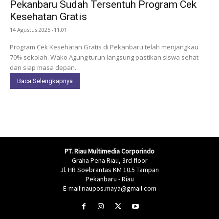
Pekanbaru Sudah Tersentuh Program Cek
Kesehatan Gratis
14 Agustus 2025 -11:01
Program Cek Kesehatan Gratis di Pekanbaru telah menjangkau
70% sekolah. Wako Agung turun langsung pastikan siswa sehat
dan siap masa depan.
Baca Selengkapnya
PT. Riau Multimedia Corporindo
Graha Pena Riau, 3rd floor
Jl. HR Soebrantas KM 10.5 Tampan
Pekanbaru - Riau
E-mail:riaupos.maya@gmail.com