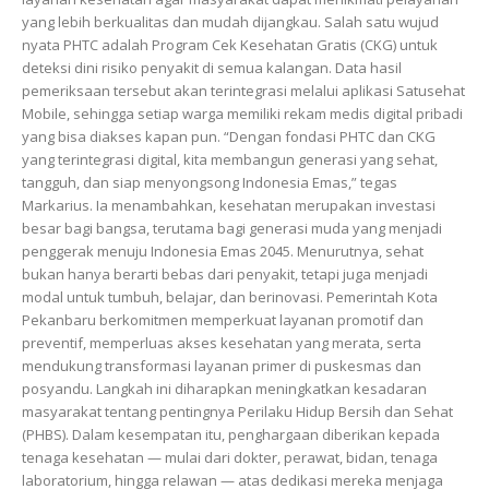
yang lebih berkualitas dan mudah dijangkau. Salah satu wujud
nyata PHTC adalah Program Cek Kesehatan Gratis (CKG) untuk
deteksi dini risiko penyakit di semua kalangan. Data hasil
pemeriksaan tersebut akan terintegrasi melalui aplikasi Satusehat
Mobile, sehingga setiap warga memiliki rekam medis digital pribadi
yang bisa diakses kapan pun. “Dengan fondasi PHTC dan CKG
yang terintegrasi digital, kita membangun generasi yang sehat,
tangguh, dan siap menyongsong Indonesia Emas,” tegas
Markarius. Ia menambahkan, kesehatan merupakan investasi
besar bagi bangsa, terutama bagi generasi muda yang menjadi
penggerak menuju Indonesia Emas 2045. Menurutnya, sehat
bukan hanya berarti bebas dari penyakit, tetapi juga menjadi
modal untuk tumbuh, belajar, dan berinovasi. Pemerintah Kota
Pekanbaru berkomitmen memperkuat layanan promotif dan
preventif, memperluas akses kesehatan yang merata, serta
mendukung transformasi layanan primer di puskesmas dan
posyandu. Langkah ini diharapkan meningkatkan kesadaran
masyarakat tentang pentingnya Perilaku Hidup Bersih dan Sehat
(PHBS). Dalam kesempatan itu, penghargaan diberikan kepada
tenaga kesehatan — mulai dari dokter, perawat, bidan, tenaga
laboratorium, hingga relawan — atas dedikasi mereka menjaga