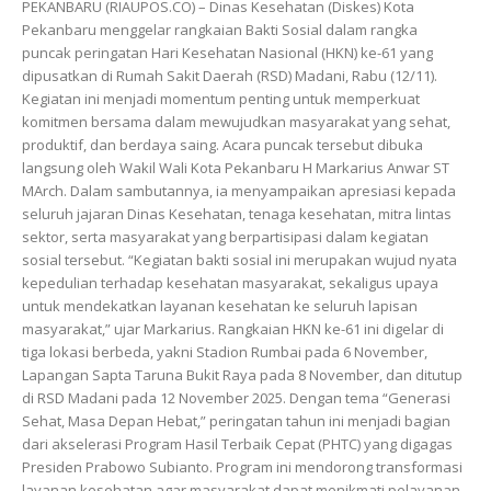
PEKANBARU (RIAUPOS.CO) – Dinas Kesehatan (Diskes) Kota
Pekanbaru menggelar rangkaian Bakti Sosial dalam rangka
puncak peringatan Hari Kesehatan Nasional (HKN) ke-61 yang
dipusatkan di Rumah Sakit Daerah (RSD) Madani, Rabu (12/11).
Kegiatan ini menjadi momentum penting untuk memperkuat
komitmen bersama dalam mewujudkan masyarakat yang sehat,
produktif, dan berdaya saing. Acara puncak tersebut dibuka
langsung oleh Wakil Wali Kota Pekanbaru H Markarius Anwar ST
MArch. Dalam sambutannya, ia menyampaikan apresiasi kepada
seluruh jajaran Dinas Kesehatan, tenaga kesehatan, mitra lintas
sektor, serta masyarakat yang berpartisipasi dalam kegiatan
sosial tersebut. “Kegiatan bakti sosial ini merupakan wujud nyata
kepedulian terhadap kesehatan masyarakat, sekaligus upaya
untuk mendekatkan layanan kesehatan ke seluruh lapisan
masyarakat,” ujar Markarius. Rangkaian HKN ke-61 ini digelar di
tiga lokasi berbeda, yakni Stadion Rumbai pada 6 November,
Lapangan Sapta Taruna Bukit Raya pada 8 November, dan ditutup
di RSD Madani pada 12 November 2025. Dengan tema “Generasi
Sehat, Masa Depan Hebat,” peringatan tahun ini menjadi bagian
dari akselerasi Program Hasil Terbaik Cepat (PHTC) yang digagas
Presiden Prabowo Subianto. Program ini mendorong transformasi
layanan kesehatan agar masyarakat dapat menikmati pelayanan