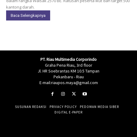
dalam rangka Waisak 2570 BE. Ratusan peserta ikut dan target 500
kantong darah.
Baca Selengkapnya
PT. Riau Multimedia Corporindo
Graha Pena Riau, 3rd floor
Jl. HR Soebrantas KM 10.5 Tampan
Pekanbaru - Riau
E-mail:riaupos.maya@gmail.com
SUSUNAN REDAKSI
PRIVACY POLICY
PEDOMAN MEDIA SIBER
DIGITAL E-PAPER