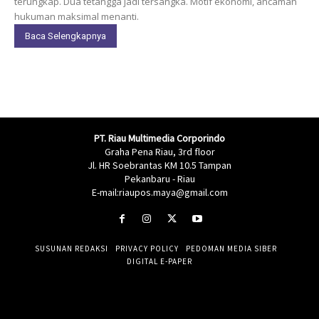
terungkap. Dua tetangga jadi tersangka. Motif ekonomi, ancaman
hukuman maksimal menanti.
Baca Selengkapnya
PT. Riau Multimedia Corporindo
Graha Pena Riau, 3rd floor
Jl. HR Soebrantas KM 10.5 Tampan
Pekanbaru - Riau
E-mail:riaupos.maya@gmail.com
SUSUNAN REDAKSI
PRIVACY POLICY
PEDOMAN MEDIA SIBER
DIGITAL E-PAPER