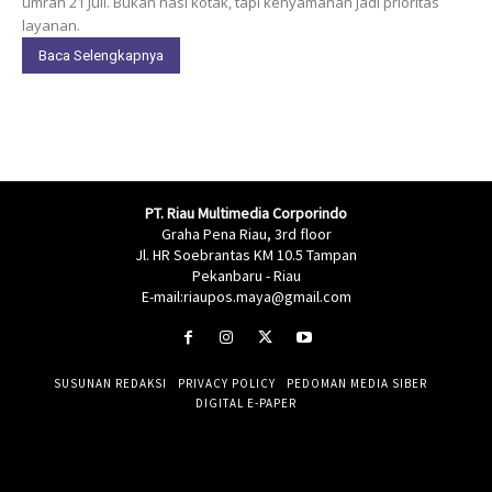
umrah 21 Juli. Bukan nasi kotak, tapi kenyamanan jadi prioritas
layanan.
Baca Selengkapnya
PT. Riau Multimedia Corporindo
Graha Pena Riau, 3rd floor
Jl. HR Soebrantas KM 10.5 Tampan
Pekanbaru - Riau
E-mail:riaupos.maya@gmail.com
SUSUNAN REDAKSI
PRIVACY POLICY
PEDOMAN MEDIA SIBER
DIGITAL E-PAPER