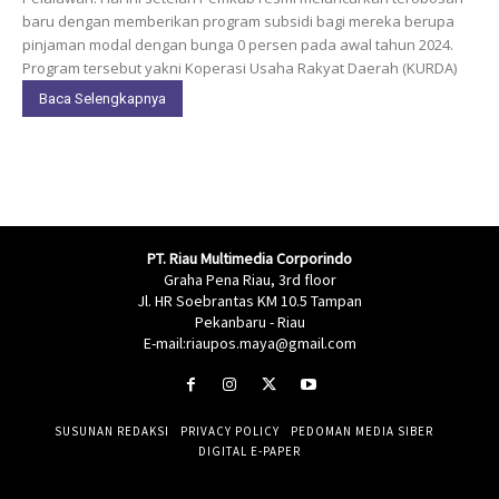
baru dengan memberikan program subsidi bagi mereka berupa
pinjaman modal dengan bunga 0 persen pada awal tahun 2024.
Program tersebut yakni Koperasi Usaha Rakyat Daerah (KURDA)
Baca Selengkapnya
PT. Riau Multimedia Corporindo
Graha Pena Riau, 3rd floor
Jl. HR Soebrantas KM 10.5 Tampan
Pekanbaru - Riau
E-mail:riaupos.maya@gmail.com
SUSUNAN REDAKSI
PRIVACY POLICY
PEDOMAN MEDIA SIBER
DIGITAL E-PAPER