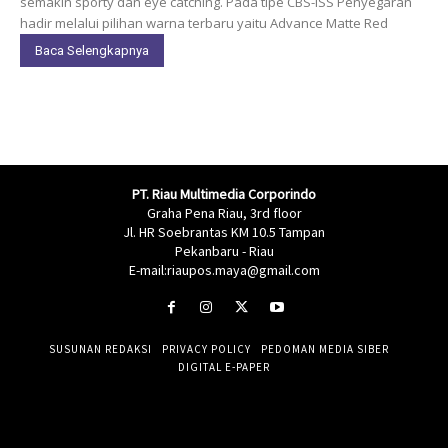
semakin sporty dan eye catching. Pada tipe CBS-ISS Penyegaran
hadir melalui pilihan warna terbaru yaitu Advance Matte Red
Baca Selengkapnya
PT. Riau Multimedia Corporindo
Graha Pena Riau, 3rd floor
Jl. HR Soebrantas KM 10.5 Tampan
Pekanbaru - Riau
E-mail:riaupos.maya@gmail.com
SUSUNAN REDAKSI
PRIVACY POLICY
PEDOMAN MEDIA SIBER
DIGITAL E-PAPER