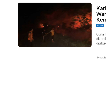
Kar
War
Ke
RIAU
Guna m
dikera
dilaku
Muat l