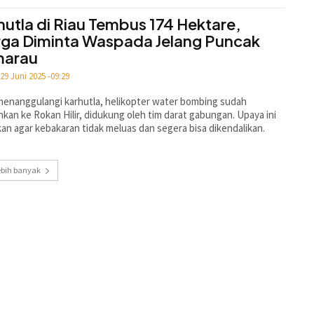
hutla di Riau Tembus 174 Hektare,
ga Diminta Waspada Jelang Puncak
marau
29 Juni 2025 -09:29
enanggulangi karhutla, helikopter water bombing sudah
hkan ke Rokan Hilir, didukung oleh tim darat gabungan. Upaya ini
kan agar kebakaran tidak meluas dan segera bisa dikendalikan.
ebih banyak