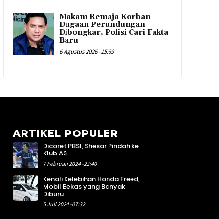
Makam Remaja Korban
Dugaan Perundungan
Dibongkar, Polisi Cari Fakta
Baru
6 Agustus 2026 -15:39
ARTIKEL POPULER
Dicoret PBSI, Shesar Pindah ke
9
Klub AS
1
7 Februari 2024 -22:40
3
Kenali Kelebihan Honda Freed,
2
Mobil Bekas yang Banyak
1
Diburu
4
5 Juli 2024 -07:32