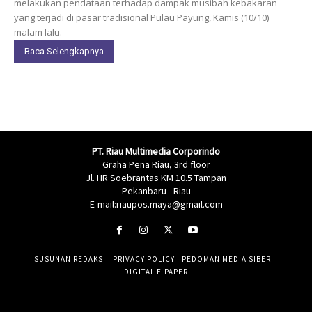
melakukan pendataan terhadap dampak musibah kebakaran
yang terjadi di pasar tradisional Pulau Payung, Kamis (10/10)
malam lalu.
Baca Selengkapnya
PT. Riau Multimedia Corporindo
Graha Pena Riau, 3rd floor
Jl. HR Soebrantas KM 10.5 Tampan
Pekanbaru - Riau
E-mail:riaupos.maya@gmail.com
SUSUNAN REDAKSI
PRIVACY POLICY
PEDOMAN MEDIA SIBER
DIGITAL E-PAPER