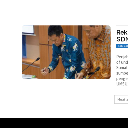
Rek
SD
KAMPA
Penja
of un
Sumat
sumbe
penget
UMSU, 
Muat l