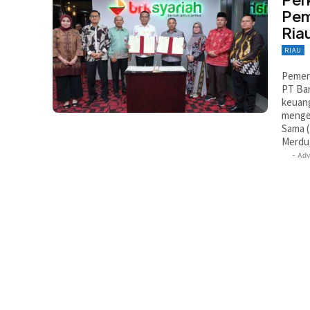
Pem
Ria
RIAU
Pemeri
PT Ban
keuang
menged
Sama (
Merdu,
- Adv