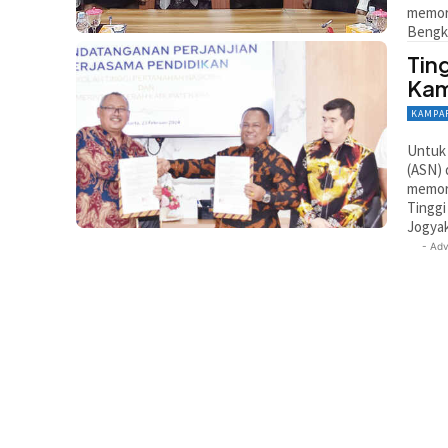
memora
Bengka
Tin
Kam
KAMPA
Untuk 
(ASN)
memor
Tinggi
Jogyak
- Adv