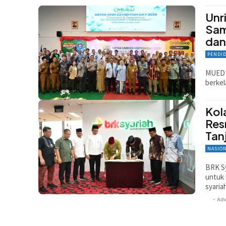
Unr
Sam
dan
PENDI
MUED 2
berkel
Kol
Res
Tan
NASIO
BRK S
untuk 
syaria
- Adv