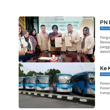
PN 
PELAL
Penga
Memor
panggi
alamat
Ke 
PEKAN
Pemeri
Pemer
transp