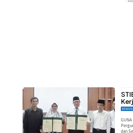
- Adv
STI
Ker
BENGK
GUNA 
Pergur
dan Se